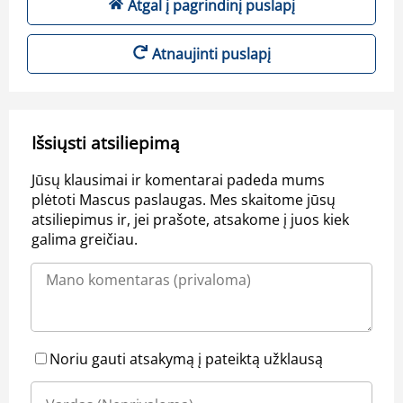
Atgal į pagrindinį puslapį
Atnaujinti puslapį
Išsiųsti atsiliepimą
Jūsų klausimai ir komentarai padeda mums
plėtoti Mascus paslaugas. Mes skaitome jūsų
atsiliepimus ir, jei prašote, atsakome į juos kiek
galima greičiau.
Noriu gauti atsakymą į pateiktą užklausą