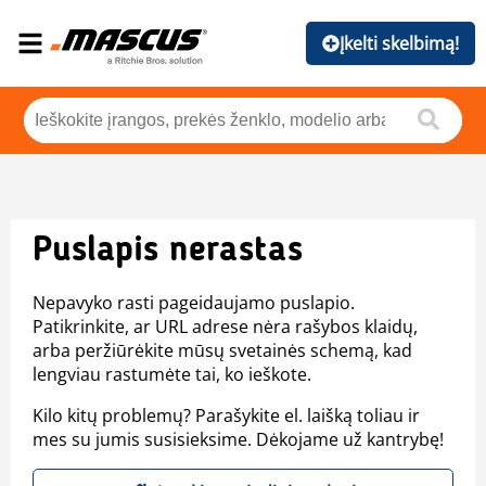
Įkelti skelbimą!
Puslapis nerastas
Nepavyko rasti pageidaujamo puslapio.
Patikrinkite, ar URL adrese nėra rašybos klaidų,
arba peržiūrėkite mūsų svetainės schemą, kad
lengviau rastumėte tai, ko ieškote.
Kilo kitų problemų? Parašykite el. laišką toliau ir
mes su jumis susisieksime. Dėkojame už kantrybę!