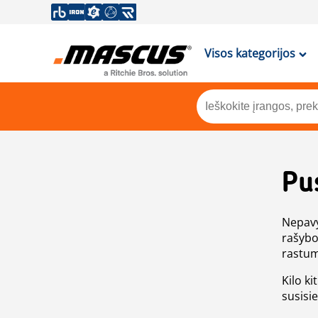
Visos kategorijos
Pu
Nepavy
rašybo
rastum
Kilo ki
susisi