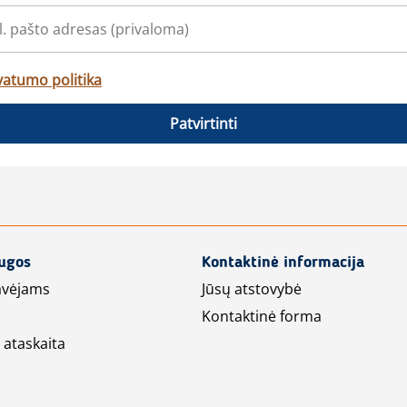
vatumo politika
Patvirtinti
augos
Kontaktinė informacija
avėjams
Jūsų atstovybė
Kontaktinė forma
 ataskaita