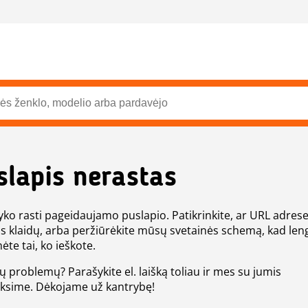
slapis nerastas
ko rasti pageidaujamo puslapio. Patikrinkite, ar URL adres
s klaidų, arba peržiūrėkite mūsų svetainės schemą, kad len
ėte tai, ko ieškote.
tų problemų? Parašykite el. laišką toliau ir mes su jumis
eksime. Dėkojame už kantrybę!