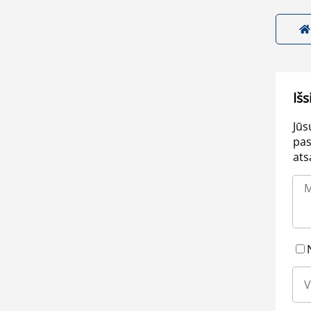
Išs
Jūs
pas
ats