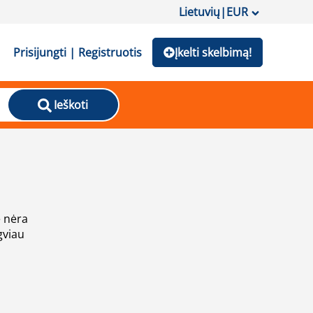
Lietuvių
|
EUR
Prisijungti | Registruotis
Įkelti skelbimą!
Ieškoti
e nėra
gviau