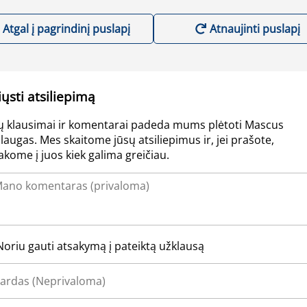
Atgal į pagrindinį puslapį
Atnaujinti puslapį
iųsti atsiliepimą
ų klausimai ir komentarai padeda mums plėtoti Mascus
laugas. Mes skaitome jūsų atsiliepimus ir, jei prašote,
akome į juos kiek galima greičiau.
Noriu gauti atsakymą į pateiktą užklausą