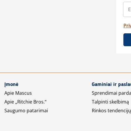
Pri
Įmonė
Gaminiai ir pasl
Apie Mascus
Sprendimai pard
Apie „Ritchie Bros.“
Talpinti skelbimą
Saugumo patarimai
Rinkos tendencijų