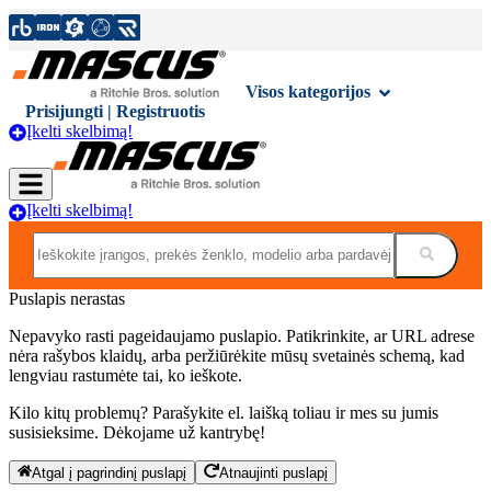
Visos kategorijos
Prisijungti | Registruotis
Įkelti skelbimą!
Įkelti skelbimą!
Puslapis nerastas
Nepavyko rasti pageidaujamo puslapio. Patikrinkite, ar URL adrese
nėra rašybos klaidų, arba peržiūrėkite mūsų svetainės schemą, kad
lengviau rastumėte tai, ko ieškote.
Kilo kitų problemų? Parašykite el. laišką toliau ir mes su jumis
susisieksime. Dėkojame už kantrybę!
Atgal į pagrindinį puslapį
Atnaujinti puslapį