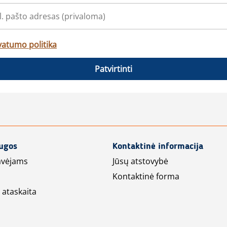
vatumo politika
Patvirtinti
augos
Kontaktinė informacija
avėjams
Jūsų atstovybė
Kontaktinė forma
 ataskaita