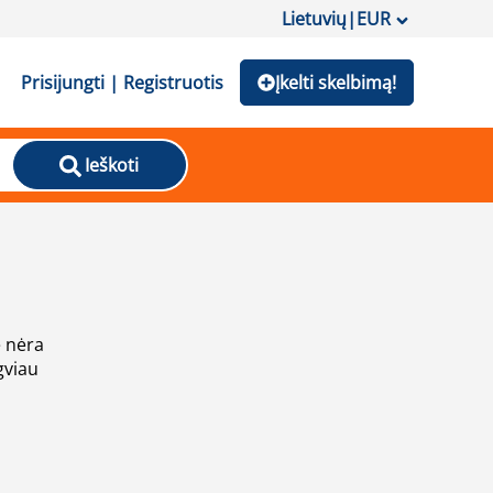
Lietuvių
|
EUR
Prisijungti | Registruotis
Įkelti skelbimą!
Ieškoti
e nėra
gviau