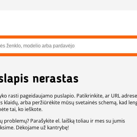
slapis nerastas
ko rasti pageidaujamo puslapio. Patikrinkite, ar URL adres
s klaidų, arba peržiūrėkite mūsų svetainės schemą, kad len
ėte tai, ko ieškote.
tų problemų? Parašykite el. laišką toliau ir mes su jumis
eksime. Dėkojame už kantrybę!