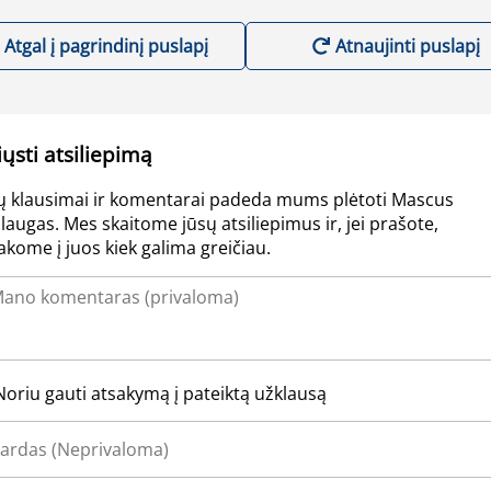
Atgal į pagrindinį puslapį
Atnaujinti puslapį
iųsti atsiliepimą
ų klausimai ir komentarai padeda mums plėtoti Mascus
laugas. Mes skaitome jūsų atsiliepimus ir, jei prašote,
akome į juos kiek galima greičiau.
Noriu gauti atsakymą į pateiktą užklausą