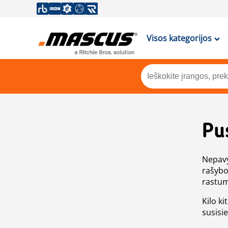
Visos kategorijos
Pu
Nepavy
rašybo
rastum
Kilo ki
susisi