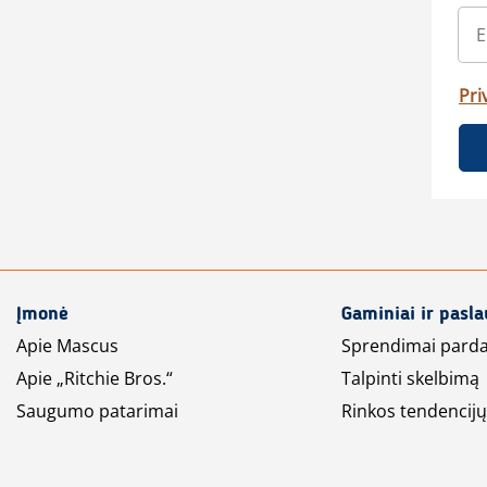
Pri
Įmonė
Gaminiai ir pasl
Apie Mascus
Sprendimai pard
Apie „Ritchie Bros.“
Talpinti skelbimą
Saugumo patarimai
Rinkos tendencijų