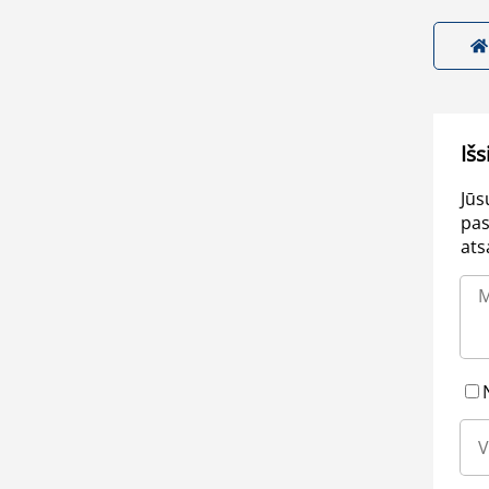
Išs
Jūs
pas
ats