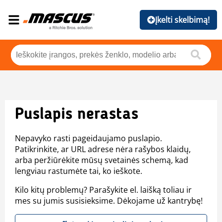
Įkelti skelbimą!
Puslapis nerastas
Nepavyko rasti pageidaujamo puslapio.
Patikrinkite, ar URL adrese nėra rašybos klaidų,
arba peržiūrėkite mūsų svetainės schemą, kad
lengviau rastumėte tai, ko ieškote.
Kilo kitų problemų? Parašykite el. laišką toliau ir
mes su jumis susisieksime. Dėkojame už kantrybę!