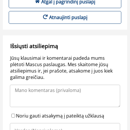
Atgal į pagrindinį puslapį
Atnaujinti puslapį
Išsiųsti atsiliepimą
Jūsų klausimai ir komentarai padeda mums
plėtoti Mascus paslaugas. Mes skaitome jūsų
atsiliepimus ir, jei prašote, atsakome į juos kiek
galima greičiau.
Noriu gauti atsakymą į pateiktą užklausą