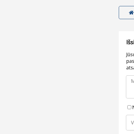
Išs
Jūs
pas
ats