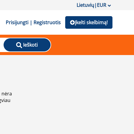
Lietuvių
|
EUR
Prisijungti | Registruotis
Įkelti skelbimą!
Ieškoti
e nėra
gviau