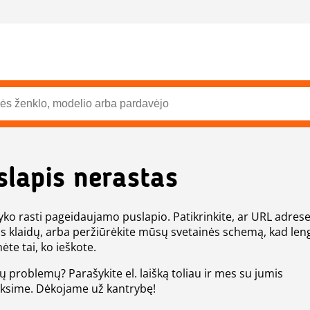
slapis nerastas
ko rasti pageidaujamo puslapio. Patikrinkite, ar URL adres
s klaidų, arba peržiūrėkite mūsų svetainės schemą, kad len
ėte tai, ko ieškote.
tų problemų? Parašykite el. laišką toliau ir mes su jumis
eksime. Dėkojame už kantrybę!