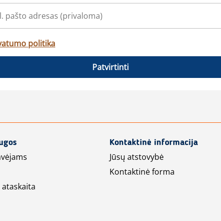
vatumo politika
Patvirtinti
augos
Kontaktinė informacija
avėjams
Jūsų atstovybė
Kontaktinė forma
 ataskaita