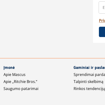
Pri
Įmonė
Gaminiai ir pasl
Apie Mascus
Sprendimai pard
Apie „Ritchie Bros.“
Talpinti skelbimą
Saugumo patarimai
Rinkos tendencijų