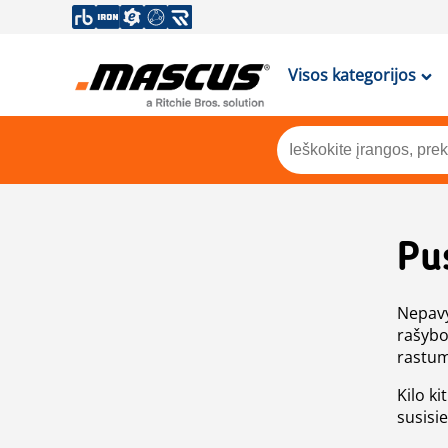
Visos kategorijos
Pu
Nepavy
rašybo
rastum
Kilo ki
susisi