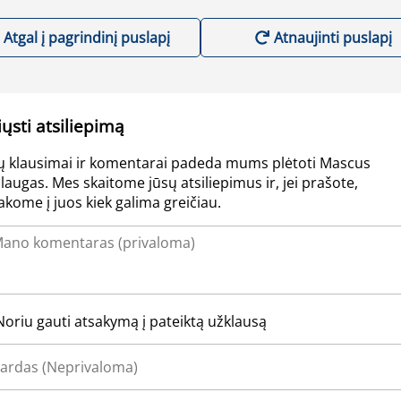
Atgal į pagrindinį puslapį
Atnaujinti puslapį
iųsti atsiliepimą
ų klausimai ir komentarai padeda mums plėtoti Mascus
laugas. Mes skaitome jūsų atsiliepimus ir, jei prašote,
akome į juos kiek galima greičiau.
Noriu gauti atsakymą į pateiktą užklausą