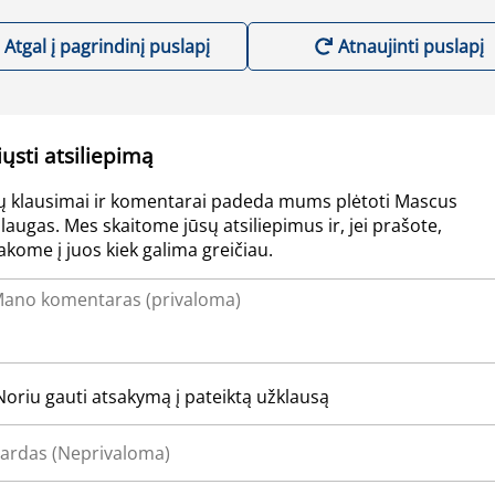
Atgal į pagrindinį puslapį
Atnaujinti puslapį
iųsti atsiliepimą
ų klausimai ir komentarai padeda mums plėtoti Mascus
laugas. Mes skaitome jūsų atsiliepimus ir, jei prašote,
akome į juos kiek galima greičiau.
Noriu gauti atsakymą į pateiktą užklausą