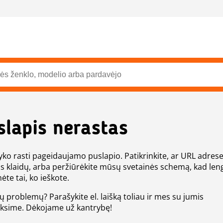
slapis nerastas
ko rasti pageidaujamo puslapio. Patikrinkite, ar URL adres
s klaidų, arba peržiūrėkite mūsų svetainės schemą, kad len
ėte tai, ko ieškote.
tų problemų? Parašykite el. laišką toliau ir mes su jumis
eksime. Dėkojame už kantrybę!