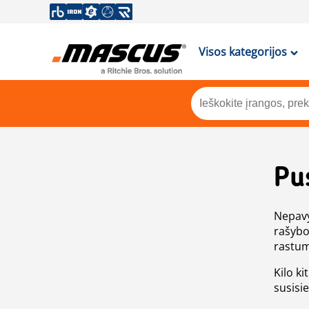
Visos kategorijos
Pu
Nepavy
rašybo
rastum
Kilo ki
susisi