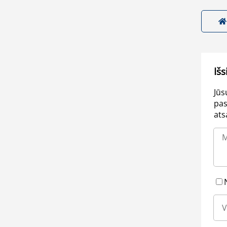
Išs
Jūs
pas
ats