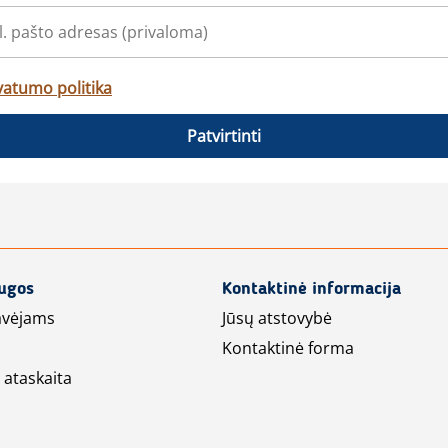
vatumo politika
Patvirtinti
augos
Kontaktinė informacija
avėjams
Jūsų atstovybė
Kontaktinė forma
 ataskaita