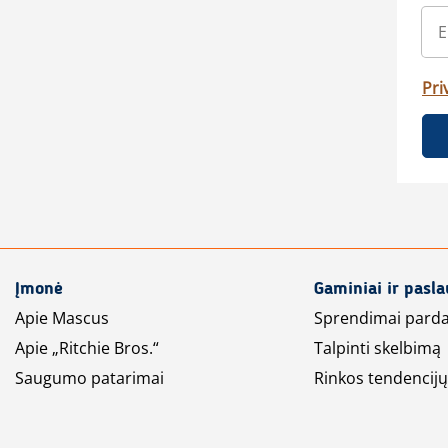
Pri
Įmonė
Gaminiai ir pasl
Apie Mascus
Sprendimai pard
Apie „Ritchie Bros.“
Talpinti skelbimą
Saugumo patarimai
Rinkos tendencijų