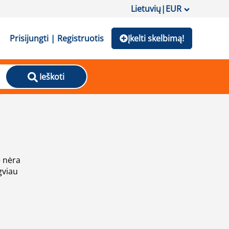
Lietuvių
|
EUR
Prisijungti | Registruotis
Įkelti skelbimą!
Ieškoti
e nėra
gviau