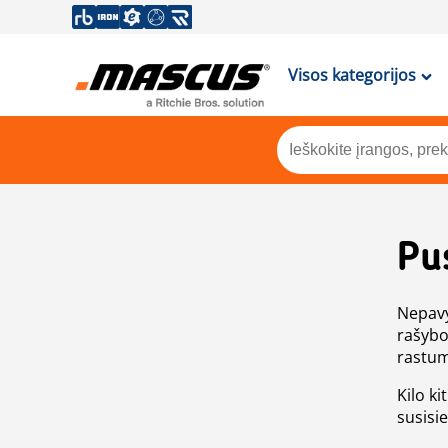
Visos kategorijos
Pu
Nepavy
rašybo
rastum
Kilo ki
susisi