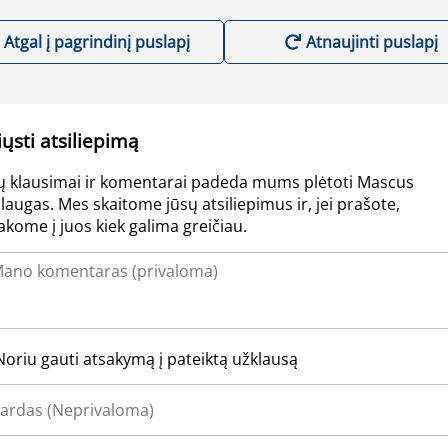
Atgal į pagrindinį puslapį
Atnaujinti puslapį
iųsti atsiliepimą
ų klausimai ir komentarai padeda mums plėtoti Mascus
laugas. Mes skaitome jūsų atsiliepimus ir, jei prašote,
akome į juos kiek galima greičiau.
Noriu gauti atsakymą į pateiktą užklausą