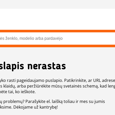
slapis nerastas
ko rasti pageidaujamo puslapio. Patikrinkite, ar URL adres
s klaidų, arba peržiūrėkite mūsų svetainės schemą, kad len
ėte tai, ko ieškote.
tų problemų? Parašykite el. laišką toliau ir mes su jumis
eksime. Dėkojame už kantrybę!