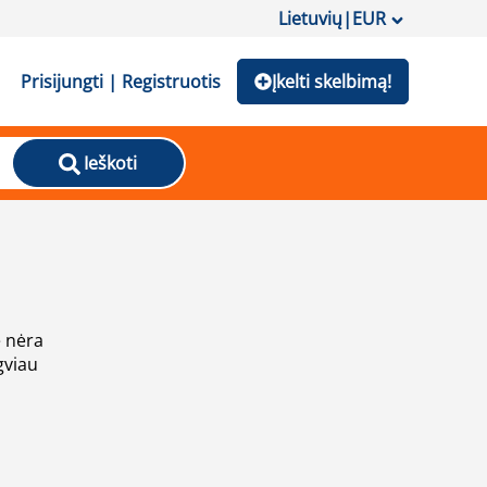
Lietuvių
|
EUR
Prisijungti | Registruotis
Įkelti skelbimą!
Ieškoti
e nėra
gviau