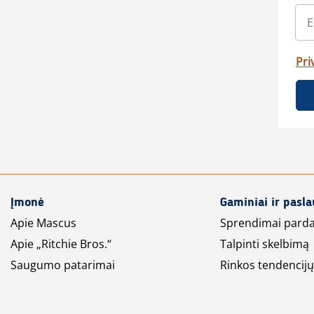
Pri
Įmonė
Gaminiai ir pasl
Apie Mascus
Sprendimai pard
Apie „Ritchie Bros.“
Talpinti skelbimą
Saugumo patarimai
Rinkos tendencijų