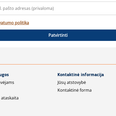
vatumo politika
Patvirtinti
augos
Kontaktinė informacija
avėjams
Jūsų atstovybė
Kontaktinė forma
 ataskaita