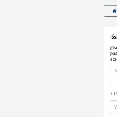
Išs
Jūs
pas
ats