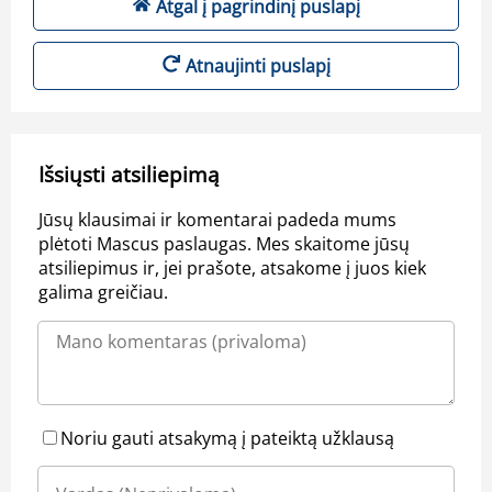
Atgal į pagrindinį puslapį
Atnaujinti puslapį
Išsiųsti atsiliepimą
Jūsų klausimai ir komentarai padeda mums
plėtoti Mascus paslaugas. Mes skaitome jūsų
atsiliepimus ir, jei prašote, atsakome į juos kiek
galima greičiau.
Noriu gauti atsakymą į pateiktą užklausą