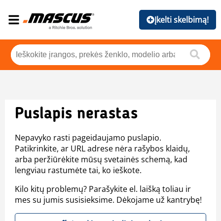
Įkelti skelbimą!
Puslapis nerastas
Nepavyko rasti pageidaujamo puslapio.
Patikrinkite, ar URL adrese nėra rašybos klaidų,
arba peržiūrėkite mūsų svetainės schemą, kad
lengviau rastumėte tai, ko ieškote.
Kilo kitų problemų? Parašykite el. laišką toliau ir
mes su jumis susisieksime. Dėkojame už kantrybę!