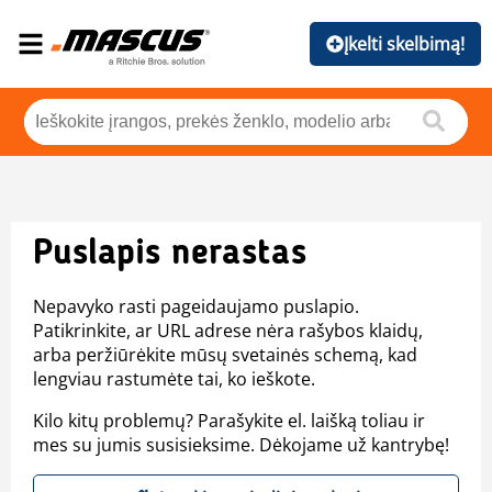
Įkelti skelbimą!
Puslapis nerastas
Nepavyko rasti pageidaujamo puslapio.
Patikrinkite, ar URL adrese nėra rašybos klaidų,
arba peržiūrėkite mūsų svetainės schemą, kad
lengviau rastumėte tai, ko ieškote.
Kilo kitų problemų? Parašykite el. laišką toliau ir
mes su jumis susisieksime. Dėkojame už kantrybę!