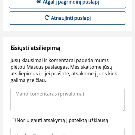
Atgal į pagrindinį puslapį
Atnaujinti puslapį
Išsiųsti atsiliepimą
Jūsų klausimai ir komentarai padeda mums
plėtoti Mascus paslaugas. Mes skaitome jūsų
atsiliepimus ir, jei prašote, atsakome į juos kiek
galima greičiau.
Noriu gauti atsakymą į pateiktą užklausą