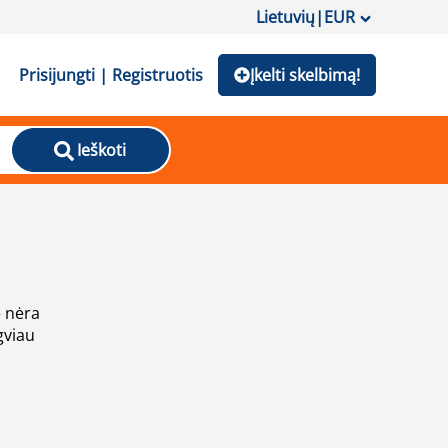
Lietuvių
|
EUR
Prisijungti | Registruotis
Įkelti skelbimą!
Ieškoti
e nėra
gviau