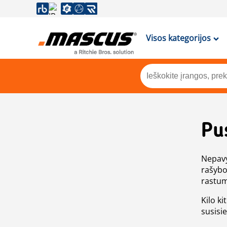
Visos kategorijos
Pu
Nepavy
rašybo
rastum
Kilo ki
susisi