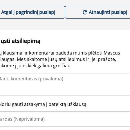
Atgal į pagrindinį puslapį
Atnaujinti puslapį
iųsti atsiliepimą
ų klausimai ir komentarai padeda mums plėtoti Mascus
laugas. Mes skaitome jūsų atsiliepimus ir, jei prašote,
akome į juos kiek galima greičiau.
Noriu gauti atsakymą į pateiktą užklausą