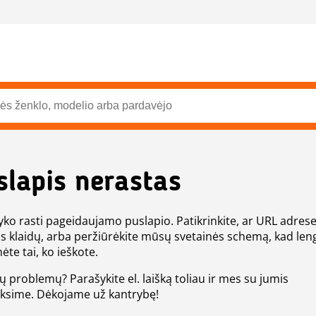
slapis nerastas
ko rasti pageidaujamo puslapio. Patikrinkite, ar URL adres
s klaidų, arba peržiūrėkite mūsų svetainės schemą, kad len
ėte tai, ko ieškote.
tų problemų? Parašykite el. laišką toliau ir mes su jumis
eksime. Dėkojame už kantrybę!