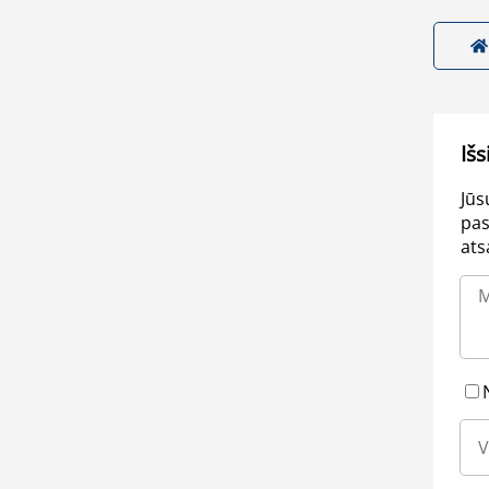
Išs
Jūs
pas
ats