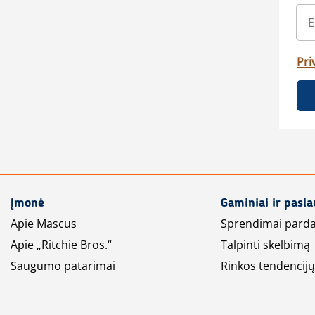
Pri
Įmonė
Gaminiai ir pasl
Apie Mascus
Sprendimai pard
Apie „Ritchie Bros.“
Talpinti skelbimą
Saugumo patarimai
Rinkos tendencijų