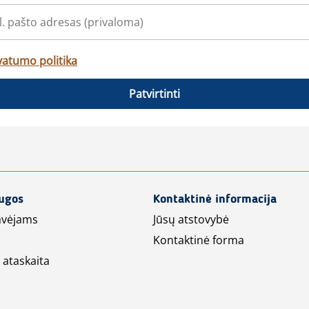
vatumo politika
Patvirtinti
augos
Kontaktinė informacija
avėjams
Jūsų atstovybė
Kontaktinė forma
 ataskaita