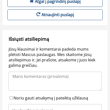
Atgal į pagrindinį puslapį
Atnaujinti puslapį
Išsiųsti atsiliepimą
Jūsų klausimai ir komentarai padeda mums
plėtoti Mascus paslaugas. Mes skaitome jūsų
atsiliepimus ir, jei prašote, atsakome į juos kiek
galima greičiau.
Noriu gauti atsakymą į pateiktą užklausą