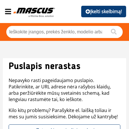
Įkelti skelbimą!
Puslapis nerastas
Nepavyko rasti pageidaujamo puslapio.
Patikrinkite, ar URL adrese nėra rašybos klaidų,
arba peržiūrėkite mūsų svetainės schemą, kad
lengviau rastumėte tai, ko ieškote.
Kilo kitų problemų? Parašykite el. laišką toliau ir
mes su jumis susisieksime. Dėkojame už kantrybę!