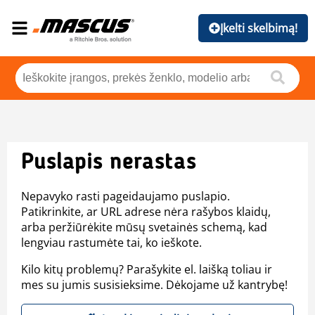
Įkelti skelbimą!
Puslapis nerastas
Nepavyko rasti pageidaujamo puslapio.
Patikrinkite, ar URL adrese nėra rašybos klaidų,
arba peržiūrėkite mūsų svetainės schemą, kad
lengviau rastumėte tai, ko ieškote.
Kilo kitų problemų? Parašykite el. laišką toliau ir
mes su jumis susisieksime. Dėkojame už kantrybę!