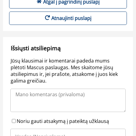
Atgal į pagrindinį puslapį
Atnaujinti puslapį
Išsiųsti atsiliepimą
Jūsų klausimai ir komentarai padeda mums
plėtoti Mascus paslaugas. Mes skaitome jūsų
atsiliepimus ir, jei prašote, atsakome į juos kiek
galima greičiau.
Noriu gauti atsakymą į pateiktą užklausą