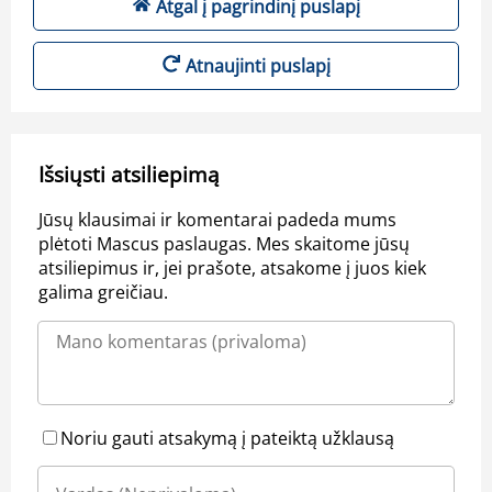
Atgal į pagrindinį puslapį
Atnaujinti puslapį
Išsiųsti atsiliepimą
Jūsų klausimai ir komentarai padeda mums
plėtoti Mascus paslaugas. Mes skaitome jūsų
atsiliepimus ir, jei prašote, atsakome į juos kiek
galima greičiau.
Noriu gauti atsakymą į pateiktą užklausą