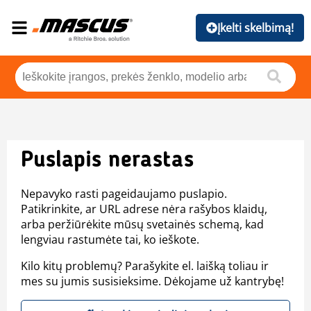
Įkelti skelbimą!
Puslapis nerastas
Nepavyko rasti pageidaujamo puslapio.
Patikrinkite, ar URL adrese nėra rašybos klaidų,
arba peržiūrėkite mūsų svetainės schemą, kad
lengviau rastumėte tai, ko ieškote.
Kilo kitų problemų? Parašykite el. laišką toliau ir
mes su jumis susisieksime. Dėkojame už kantrybę!