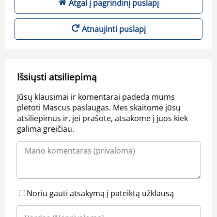
Atgal į pagrindinį puslapį
Atnaujinti puslapį
Išsiųsti atsiliepimą
Jūsų klausimai ir komentarai padeda mums
plėtoti Mascus paslaugas. Mes skaitome jūsų
atsiliepimus ir, jei prašote, atsakome į juos kiek
galima greičiau.
Noriu gauti atsakymą į pateiktą užklausą