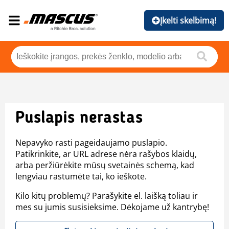
Įkelti skelbimą!
Puslapis nerastas
Nepavyko rasti pageidaujamo puslapio.
Patikrinkite, ar URL adrese nėra rašybos klaidų,
arba peržiūrėkite mūsų svetainės schemą, kad
lengviau rastumėte tai, ko ieškote.
Kilo kitų problemų? Parašykite el. laišką toliau ir
mes su jumis susisieksime. Dėkojame už kantrybę!