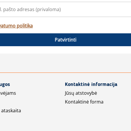
vatumo politika
Patvirtinti
augos
Kontaktinė informacija
avėjams
Jūsų atstovybė
Kontaktinė forma
 ataskaita