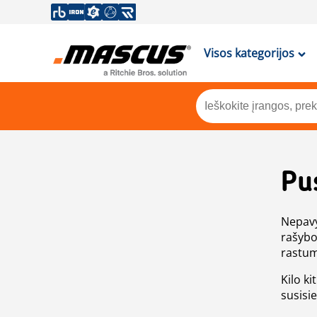
Visos kategorijos
Pu
Nepavy
rašybo
rastum
Kilo ki
susisi