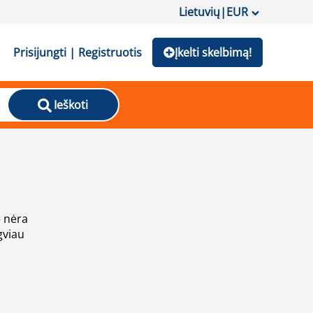
Lietuvių
|
EUR
Prisijungti | Registruotis
Įkelti skelbimą!
Ieškoti
e nėra
gviau