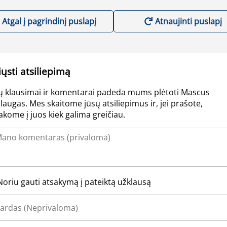
Atgal į pagrindinį puslapį
Atnaujinti puslapį
iųsti atsiliepimą
ų klausimai ir komentarai padeda mums plėtoti Mascus
laugas. Mes skaitome jūsų atsiliepimus ir, jei prašote,
akome į juos kiek galima greičiau.
Noriu gauti atsakymą į pateiktą užklausą