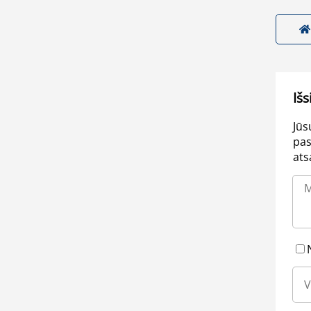
Išs
Jūs
pas
ats