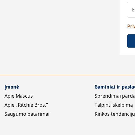
Pri
Įmonė
Gaminiai ir pasl
Apie Mascus
Sprendimai pard
Apie „Ritchie Bros.“
Talpinti skelbimą
Saugumo patarimai
Rinkos tendencijų