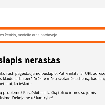
slapis nerastas
ko rasti pageidaujamo puslapio. Patikrinkite, ar URL adres
s klaidų, arba peržiūrėkite mūsų svetainės schemą, kad len
ėte tai, ko ieškote.
tų problemų? Parašykite el. laišką toliau ir mes su jumis
eksime. Dėkojame už kantrybę!