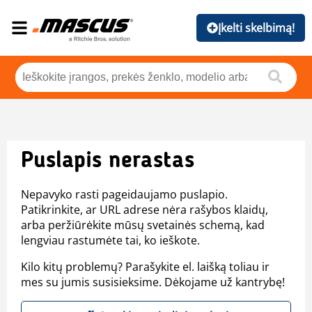
Įkelti skelbimą!
Puslapis nerastas
Nepavyko rasti pageidaujamo puslapio.
Patikrinkite, ar URL adrese nėra rašybos klaidų,
arba peržiūrėkite mūsų svetainės schemą, kad
lengviau rastumėte tai, ko ieškote.
Kilo kitų problemų? Parašykite el. laišką toliau ir
mes su jumis susisieksime. Dėkojame už kantrybę!