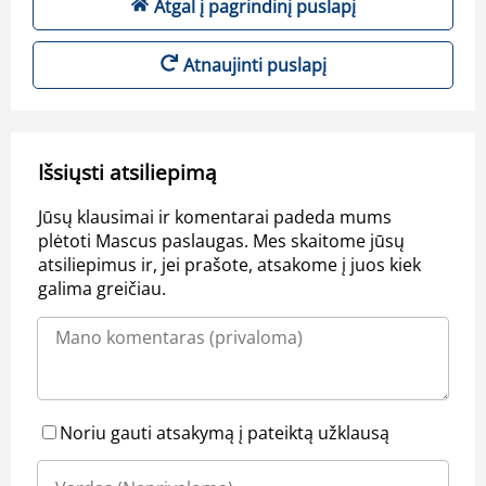
Atgal į pagrindinį puslapį
Atnaujinti puslapį
Išsiųsti atsiliepimą
Jūsų klausimai ir komentarai padeda mums
plėtoti Mascus paslaugas. Mes skaitome jūsų
atsiliepimus ir, jei prašote, atsakome į juos kiek
galima greičiau.
Noriu gauti atsakymą į pateiktą užklausą