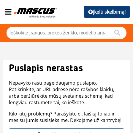
Įkelti skelbimą!
Puslapis nerastas
Nepavyko rasti pageidaujamo puslapio.
Patikrinkite, ar URL adrese nėra rašybos klaidų,
arba peržiūrėkite mūsų svetainės schemą, kad
lengviau rastumėte tai, ko ieškote.
Kilo kitų problemų? Parašykite el. laišką toliau ir
mes su jumis susisieksime. Dėkojame už kantrybę!