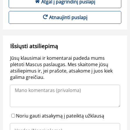
Atgal į pagrindinį puslapį
Atnaujinti puslapį
Išsiųsti atsiliepimą
Jūsų klausimai ir komentarai padeda mums
plėtoti Mascus paslaugas. Mes skaitome jūsų
atsiliepimus ir, jei prašote, atsakome į juos kiek
galima greičiau.
Noriu gauti atsakymą į pateiktą užklausą