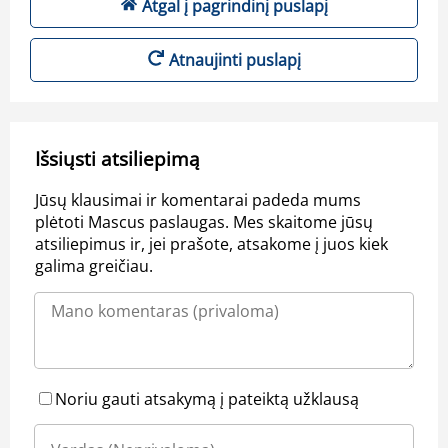
Atgal į pagrindinį puslapį
Atnaujinti puslapį
Išsiųsti atsiliepimą
Jūsų klausimai ir komentarai padeda mums
plėtoti Mascus paslaugas. Mes skaitome jūsų
atsiliepimus ir, jei prašote, atsakome į juos kiek
galima greičiau.
Noriu gauti atsakymą į pateiktą užklausą