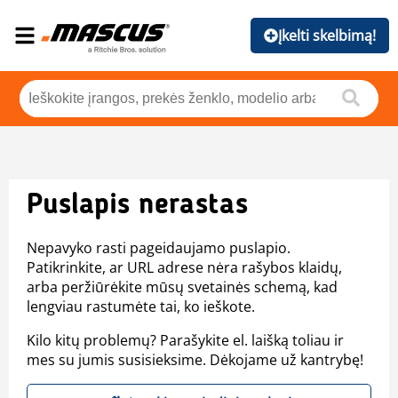
Įkelti skelbimą!
Puslapis nerastas
Nepavyko rasti pageidaujamo puslapio.
Patikrinkite, ar URL adrese nėra rašybos klaidų,
arba peržiūrėkite mūsų svetainės schemą, kad
lengviau rastumėte tai, ko ieškote.
Kilo kitų problemų? Parašykite el. laišką toliau ir
mes su jumis susisieksime. Dėkojame už kantrybę!