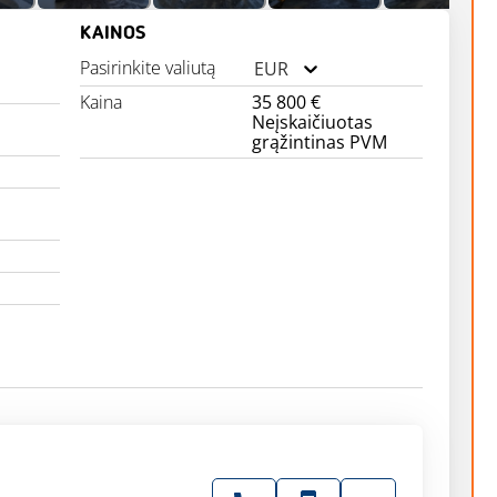
KAINOS
Pasirinkite valiutą
EUR
Kaina
35 800 €
Neįskaičiuotas
grąžintinas PVM