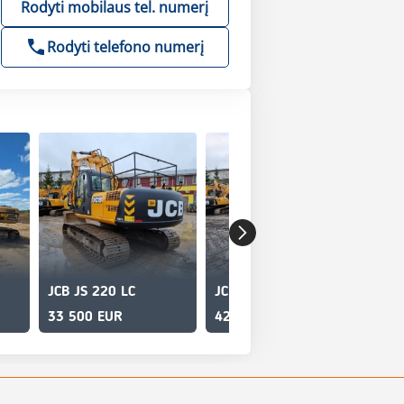
Rodyti mobilaus tel. numerį
Rodyti telefono numerį
JCB JS 220 LC
JCB JS 220 LC PLUS
JCB
33 500 EUR
42 500 EUR
45 