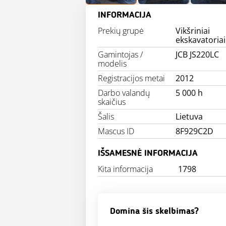
INFORMACIJA
Prekių grupė
Vikšriniai
ekskavatoriai
Gamintojas /
JCB JS220LC
modelis
Registracijos metai
2012
Darbo valandų
5 000 h
skaičius
Šalis
Lietuva
Mascus ID
8F929C2D
IŠSAMESNĖ INFORMACIJA
Kita informacija
1798
Domina šis skelbimas?