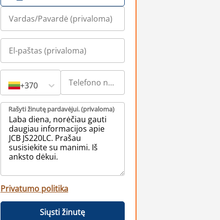
+370
Rašyti žinutę pardavėjui. (privaloma)
Privatumo politika
Siųsti žinutę