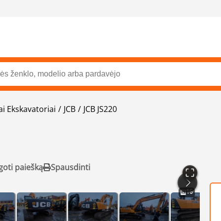
ai Ekskavatoriai
JCB
JCB JS220
goti paiešką
Spausdinti
16