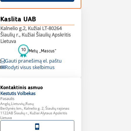
Kaslita UAB
Kalnelio g.2, Kužiai LT-80264
Šiaulių r., Kužiai Šiaulių Apskritis
Lietuva
10
Metų „Mascus“
Gauti pranešimą el. paštu
Rodyti visus skelbimus
Kontaktinis asmuo
Kestutis
Volbekas
Pasaulis
Anglų,Lietuvių,Rusų
Beržynės km., Kalnelio g. 2, Šiaulių rajonas
1122AB Šiaulių r., Kužiai Alytaus Apskritis
Lietuva