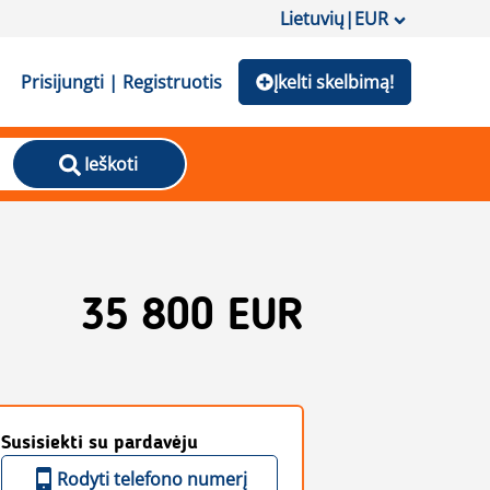
Lietuvių
|
EUR
Prisijungti | Registruotis
Įkelti skelbimą!
Ieškoti
35 800 EUR
Susisiekti su pardavėju
Rodyti telefono numerį