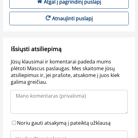
Atgal į pagrindinį puslapį
Atnaujinti puslapį
Išsiųsti atsiliepimą
Jūsų klausimai ir komentarai padeda mums
plėtoti Mascus paslaugas. Mes skaitome jūsų
atsiliepimus ir, jei prašote, atsakome į juos kiek
galima greičiau.
Noriu gauti atsakymą į pateiktą užklausą