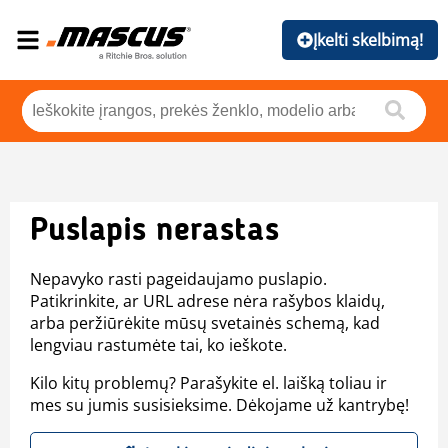
Įkelti skelbimą!
Puslapis nerastas
Nepavyko rasti pageidaujamo puslapio.
Patikrinkite, ar URL adrese nėra rašybos klaidų,
arba peržiūrėkite mūsų svetainės schemą, kad
lengviau rastumėte tai, ko ieškote.
Kilo kitų problemų? Parašykite el. laišką toliau ir
mes su jumis susisieksime. Dėkojame už kantrybę!