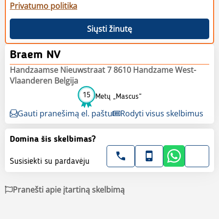
Privatumo politika
Siųsti žinutę
Braem NV
Handzaamse Nieuwstraat 7 8610 Handzame West-
Vlaanderen Belgija
15
Metų „Mascus“
Gauti pranešimą el. paštu
Rodyti visus skelbimus
Domina šis skelbimas?
Susisiekti su pardavėju
Pranešti apie įtartiną skelbimą