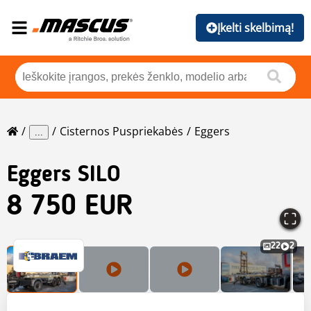
Įkelti skelbimą!
Cisternos Puspriekabės
Eggers
...
Eggers
SILO
8 750 EUR
22
2