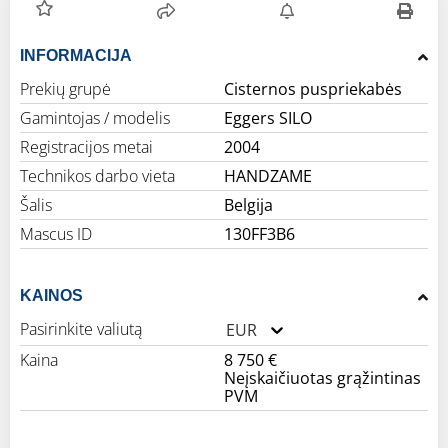
INFORMACIJA
Prekių grupė
Cisternos puspriekabės
Gamintojas / modelis
Eggers SILO
Registracijos metai
2004
Technikos darbo vieta
HANDZAME
Šalis
Belgija
Mascus ID
130FF3B6
KAINOS
Pasirinkite valiutą
EUR
Kaina
8 750 €
Neįskaičiuotas grąžintinas
PVM