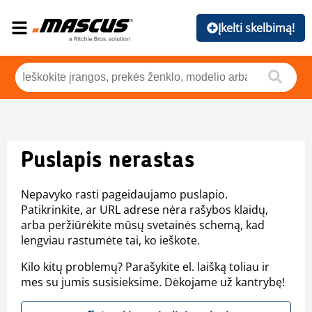
Įkelti skelbimą!
Puslapis nerastas
Nepavyko rasti pageidaujamo puslapio.
Patikrinkite, ar URL adrese nėra rašybos klaidų,
arba peržiūrėkite mūsų svetainės schemą, kad
lengviau rastumėte tai, ko ieškote.
Kilo kitų problemų? Parašykite el. laišką toliau ir
mes su jumis susisieksime. Dėkojame už kantrybę!