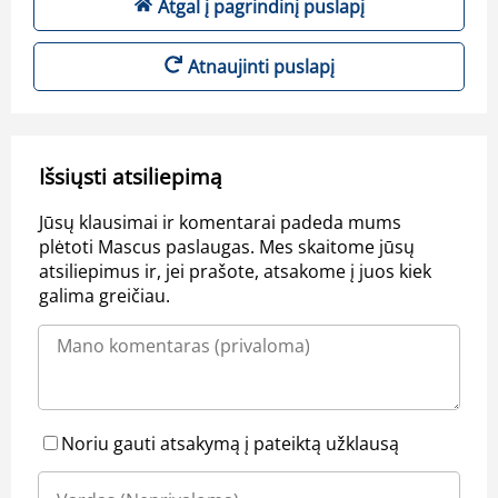
Atgal į pagrindinį puslapį
Atnaujinti puslapį
Išsiųsti atsiliepimą
Jūsų klausimai ir komentarai padeda mums
plėtoti Mascus paslaugas. Mes skaitome jūsų
atsiliepimus ir, jei prašote, atsakome į juos kiek
galima greičiau.
Noriu gauti atsakymą į pateiktą užklausą