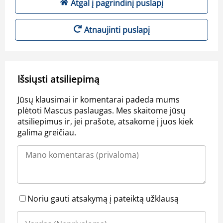
Atgal į pagrindinį puslapį
Atnaujinti puslapį
Išsiųsti atsiliepimą
Jūsų klausimai ir komentarai padeda mums
plėtoti Mascus paslaugas. Mes skaitome jūsų
atsiliepimus ir, jei prašote, atsakome į juos kiek
galima greičiau.
Noriu gauti atsakymą į pateiktą užklausą