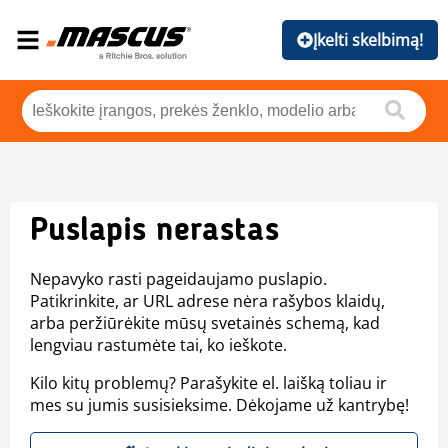
Įkelti skelbimą!
Puslapis nerastas
Nepavyko rasti pageidaujamo puslapio.
Patikrinkite, ar URL adrese nėra rašybos klaidų,
arba peržiūrėkite mūsų svetainės schemą, kad
lengviau rastumėte tai, ko ieškote.
Kilo kitų problemų? Parašykite el. laišką toliau ir
mes su jumis susisieksime. Dėkojame už kantrybę!