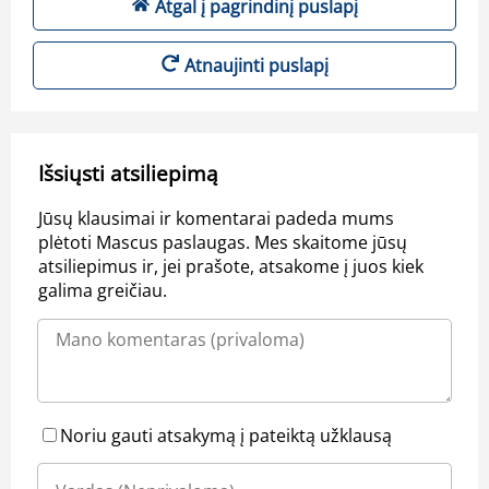
Atgal į pagrindinį puslapį
Atnaujinti puslapį
Išsiųsti atsiliepimą
Jūsų klausimai ir komentarai padeda mums
plėtoti Mascus paslaugas. Mes skaitome jūsų
atsiliepimus ir, jei prašote, atsakome į juos kiek
galima greičiau.
Noriu gauti atsakymą į pateiktą užklausą