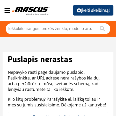
Įkelti skelbimą!
Puslapis nerastas
Nepavyko rasti pageidaujamo puslapio.
Patikrinkite, ar URL adrese nėra rašybos klaidų,
arba peržiūrėkite mūsų svetainės schemą, kad
lengviau rastumėte tai, ko ieškote.
Kilo kitų problemų? Parašykite el. laišką toliau ir
mes su jumis susisieksime. Dėkojame už kantrybę!