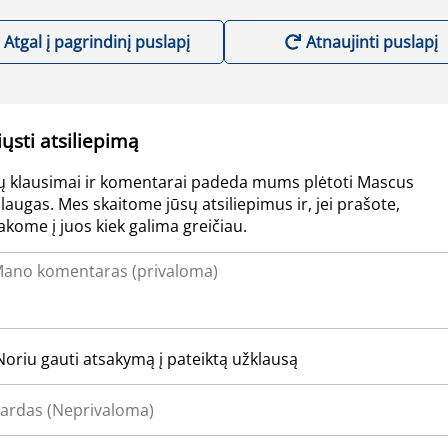
Atgal į pagrindinį puslapį
Atnaujinti puslapį
iųsti atsiliepimą
ų klausimai ir komentarai padeda mums plėtoti Mascus
laugas. Mes skaitome jūsų atsiliepimus ir, jei prašote,
akome į juos kiek galima greičiau.
Noriu gauti atsakymą į pateiktą užklausą