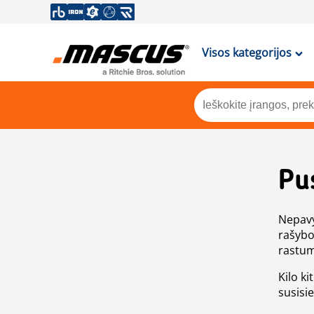
Visos kategorijos
Pu
Nepavy
rašybo
rastum
Kilo ki
susisi