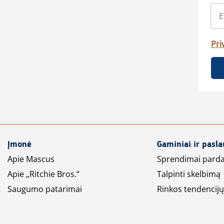
Pri
Įmonė
Gaminiai ir pasl
Apie Mascus
Sprendimai pard
Apie „Ritchie Bros.“
Talpinti skelbimą
Saugumo patarimai
Rinkos tendencijų