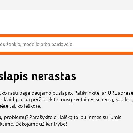
slapis nerastas
ko rasti pageidaujamo puslapio. Patikrinkite, ar URL adres
s klaidų, arba peržiūrėkite mūsų svetainės schemą, kad len
ėte tai, ko ieškote.
tų problemų? Parašykite el. laišką toliau ir mes su jumis
eksime. Dėkojame už kantrybę!