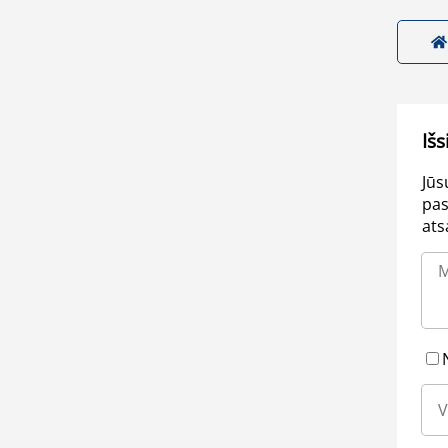
Išs
Jūs
pas
ats