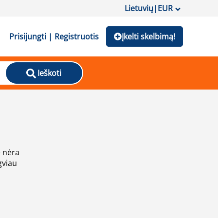
Lietuvių
|
EUR
Prisijungti | Registruotis
Įkelti skelbimą!
Ieškoti
e nėra
gviau