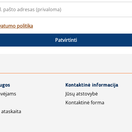
vatumo politika
Patvirtinti
augos
Kontaktinė informacija
avėjams
Jūsų atstovybė
Kontaktinė forma
 ataskaita