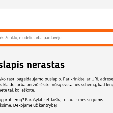
slapis nerastas
ko rasti pageidaujamo puslapio. Patikrinkite, ar URL adres
s klaidų, arba peržiūrėkite mūsų svetainės schemą, kad len
ėte tai, ko ieškote.
tų problemų? Parašykite el. laišką toliau ir mes su jumis
eksime. Dėkojame už kantrybę!