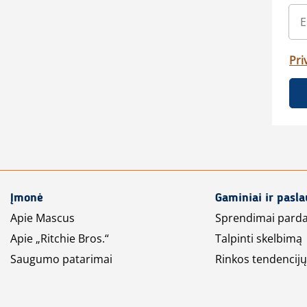
Pri
Įmonė
Gaminiai ir pasl
Apie Mascus
Sprendimai pard
Apie „Ritchie Bros.“
Talpinti skelbimą
Saugumo patarimai
Rinkos tendencijų