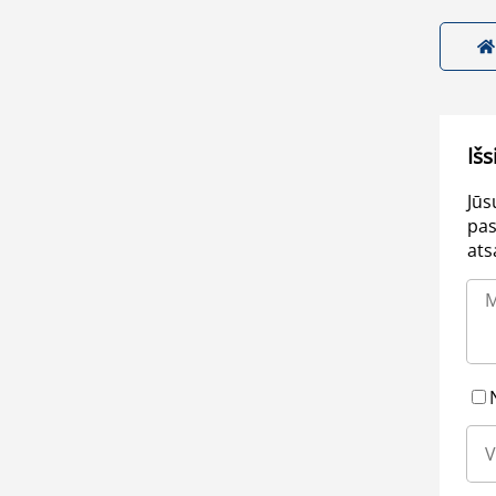
Išs
Jūs
pas
ats