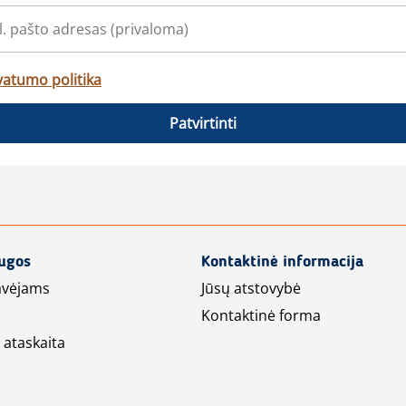
vatumo politika
Patvirtinti
augos
Kontaktinė informacija
avėjams
Jūsų atstovybė
Kontaktinė forma
 ataskaita