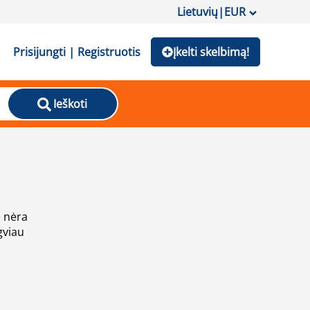
Lietuvių
|
EUR
Prisijungti | Registruotis
Įkelti skelbimą!
Ieškoti
e nėra
gviau