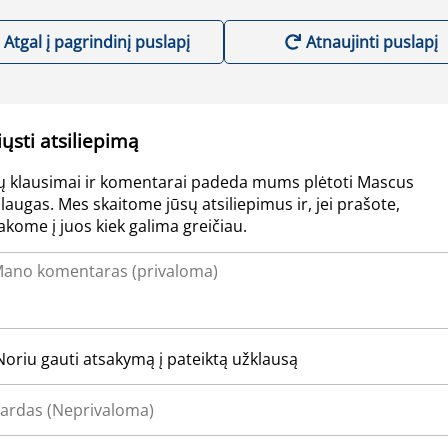
Atgal į pagrindinį puslapį
Atnaujinti puslapį
iųsti atsiliepimą
ų klausimai ir komentarai padeda mums plėtoti Mascus
laugas. Mes skaitome jūsų atsiliepimus ir, jei prašote,
akome į juos kiek galima greičiau.
Noriu gauti atsakymą į pateiktą užklausą