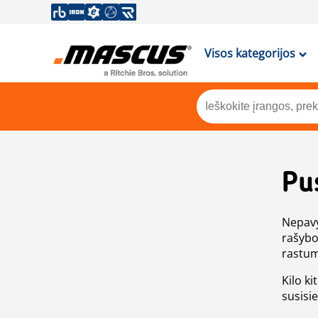
Visos kategorijos
Pu
Nepavy
rašybo
rastum
Kilo ki
susisi