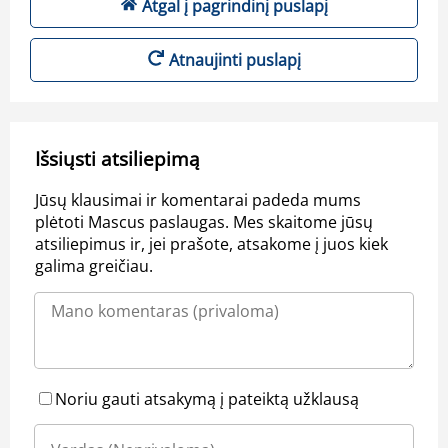
Atgal į pagrindinį puslapį
Atnaujinti puslapį
Išsiųsti atsiliepimą
Jūsų klausimai ir komentarai padeda mums
plėtoti Mascus paslaugas. Mes skaitome jūsų
atsiliepimus ir, jei prašote, atsakome į juos kiek
galima greičiau.
Noriu gauti atsakymą į pateiktą užklausą