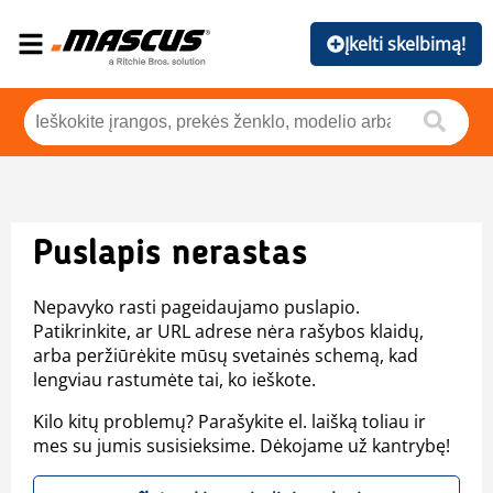
Įkelti skelbimą!
Puslapis nerastas
Nepavyko rasti pageidaujamo puslapio.
Patikrinkite, ar URL adrese nėra rašybos klaidų,
arba peržiūrėkite mūsų svetainės schemą, kad
lengviau rastumėte tai, ko ieškote.
Kilo kitų problemų? Parašykite el. laišką toliau ir
mes su jumis susisieksime. Dėkojame už kantrybę!