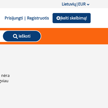
Lietuvių
|
EUR
Prisijungti | Registruotis
Įkelti skelbimą!
Ieškoti
e nėra
gviau