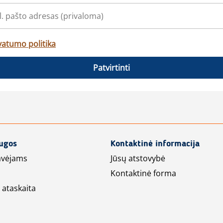
vatumo politika
Patvirtinti
augos
Kontaktinė informacija
avėjams
Jūsų atstovybė
Kontaktinė forma
 ataskaita