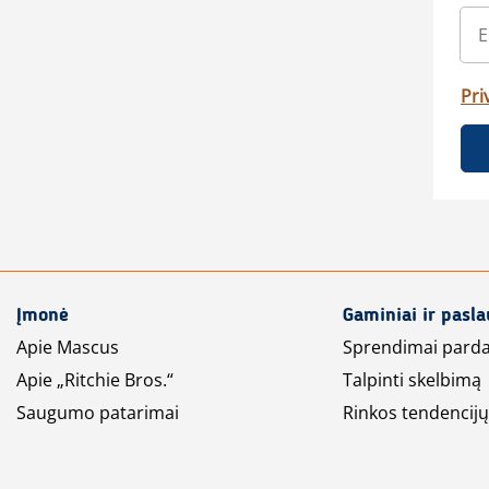
Pri
Įmonė
Gaminiai ir pasl
Apie Mascus
Sprendimai pard
Apie „Ritchie Bros.“
Talpinti skelbimą
Saugumo patarimai
Rinkos tendencijų