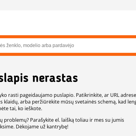
slapis nerastas
ko rasti pageidaujamo puslapio. Patikrinkite, ar URL adres
s klaidų, arba peržiūrėkite mūsų svetainės schemą, kad len
ėte tai, ko ieškote.
tų problemų? Parašykite el. laišką toliau ir mes su jumis
eksime. Dėkojame už kantrybę!