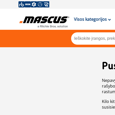
Visos kategorijos
Pu
Nepavy
rašybo
rastum
Kilo ki
susisi