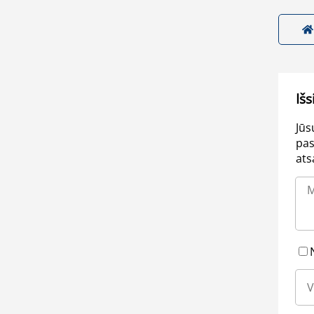
Išs
Jūs
pas
ats