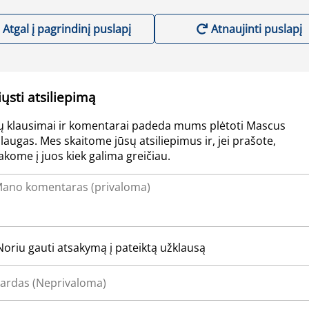
Atgal į pagrindinį puslapį
Atnaujinti puslapį
iųsti atsiliepimą
ų klausimai ir komentarai padeda mums plėtoti Mascus
laugas. Mes skaitome jūsų atsiliepimus ir, jei prašote,
akome į juos kiek galima greičiau.
Noriu gauti atsakymą į pateiktą užklausą