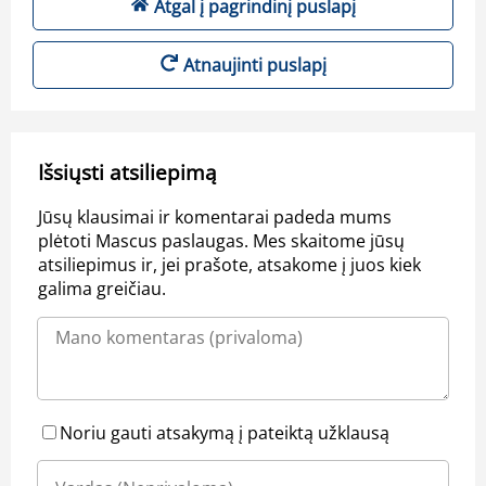
Atgal į pagrindinį puslapį
Atnaujinti puslapį
Išsiųsti atsiliepimą
Jūsų klausimai ir komentarai padeda mums
plėtoti Mascus paslaugas. Mes skaitome jūsų
atsiliepimus ir, jei prašote, atsakome į juos kiek
galima greičiau.
Noriu gauti atsakymą į pateiktą užklausą