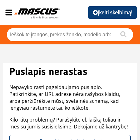
Įkelti skelbimą!
Puslapis nerastas
Nepavyko rasti pageidaujamo puslapio.
Patikrinkite, ar URL adrese nėra rašybos klaidų,
arba peržiūrėkite mūsų svetainės schemą, kad
lengviau rastumėte tai, ko ieškote.
Kilo kitų problemų? Parašykite el. laišką toliau ir
mes su jumis susisieksime. Dėkojame už kantrybę!