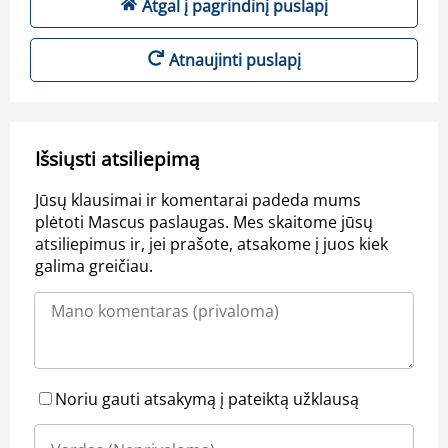
Atgal į pagrindinį puslapį
Atnaujinti puslapį
Išsiųsti atsiliepimą
Jūsų klausimai ir komentarai padeda mums
plėtoti Mascus paslaugas. Mes skaitome jūsų
atsiliepimus ir, jei prašote, atsakome į juos kiek
galima greičiau.
Noriu gauti atsakymą į pateiktą užklausą