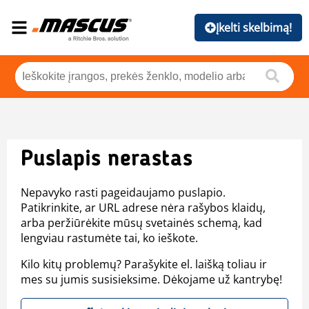
Įkelti skelbimą!
Puslapis nerastas
Nepavyko rasti pageidaujamo puslapio.
Patikrinkite, ar URL adrese nėra rašybos klaidų,
arba peržiūrėkite mūsų svetainės schemą, kad
lengviau rastumėte tai, ko ieškote.
Kilo kitų problemų? Parašykite el. laišką toliau ir
mes su jumis susisieksime. Dėkojame už kantrybę!