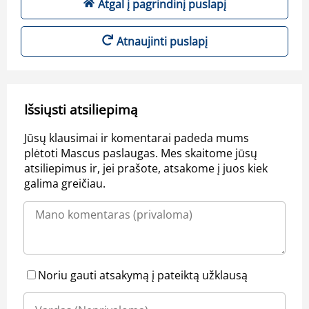
Atgal į pagrindinį puslapį
Atnaujinti puslapį
Išsiųsti atsiliepimą
Jūsų klausimai ir komentarai padeda mums
plėtoti Mascus paslaugas. Mes skaitome jūsų
atsiliepimus ir, jei prašote, atsakome į juos kiek
galima greičiau.
Noriu gauti atsakymą į pateiktą užklausą