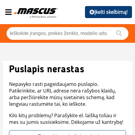
Įkelti skelbimą!
Puslapis nerastas
Nepavyko rasti pageidaujamo puslapio.
Patikrinkite, ar URL adrese nėra rašybos klaidų,
arba peržiūrėkite mūsų svetainės schemą, kad
lengviau rastumėte tai, ko ieškote.
Kilo kitų problemų? Parašykite el. laišką toliau ir
mes su jumis susisieksime. Dėkojame už kantrybę!