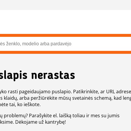
slapis nerastas
ko rasti pageidaujamo puslapio. Patikrinkite, ar URL adres
s klaidų, arba peržiūrėkite mūsų svetainės schemą, kad len
ėte tai, ko ieškote.
tų problemų? Parašykite el. laišką toliau ir mes su jumis
eksime. Dėkojame už kantrybę!