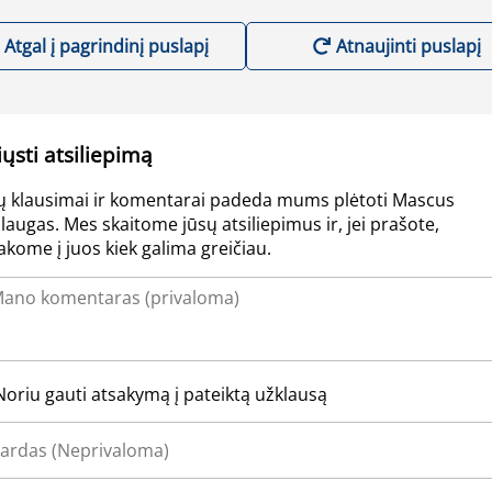
Atgal į pagrindinį puslapį
Atnaujinti puslapį
iųsti atsiliepimą
ų klausimai ir komentarai padeda mums plėtoti Mascus
laugas. Mes skaitome jūsų atsiliepimus ir, jei prašote,
akome į juos kiek galima greičiau.
Noriu gauti atsakymą į pateiktą užklausą