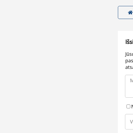
Išs
Jūs
pas
ats