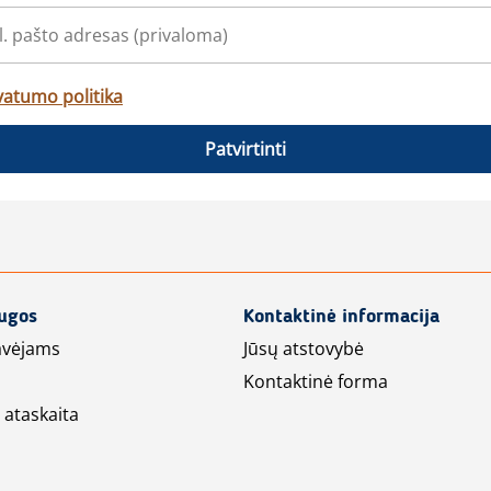
vatumo politika
Patvirtinti
augos
Kontaktinė informacija
avėjams
Jūsų atstovybė
Kontaktinė forma
 ataskaita