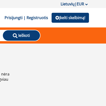
Lietuvių
|
EUR
Prisijungti | Registruotis
Įkelti skelbimą!
Ieškoti
e nėra
gviau