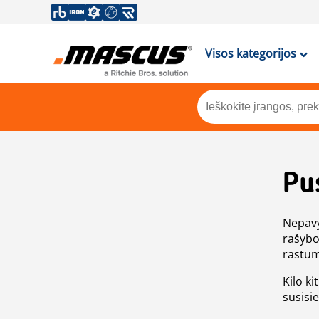
Visos kategorijos
Pu
Nepavy
rašybo
rastum
Kilo ki
susisi