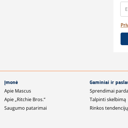
Pri
Įmonė
Gaminiai ir pasl
Apie Mascus
Sprendimai pard
Apie „Ritchie Bros.“
Talpinti skelbimą
Saugumo patarimai
Rinkos tendencijų