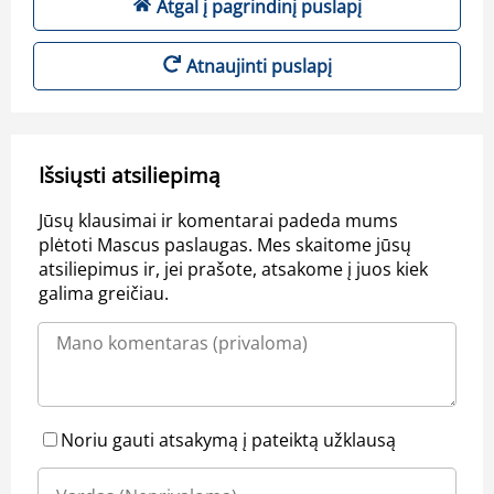
Atgal į pagrindinį puslapį
Atnaujinti puslapį
Išsiųsti atsiliepimą
Jūsų klausimai ir komentarai padeda mums
plėtoti Mascus paslaugas. Mes skaitome jūsų
atsiliepimus ir, jei prašote, atsakome į juos kiek
galima greičiau.
Noriu gauti atsakymą į pateiktą užklausą