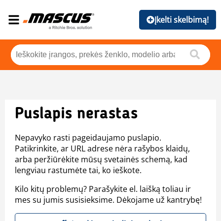
Įkelti skelbimą!
Puslapis nerastas
Nepavyko rasti pageidaujamo puslapio.
Patikrinkite, ar URL adrese nėra rašybos klaidų,
arba peržiūrėkite mūsų svetainės schemą, kad
lengviau rastumėte tai, ko ieškote.
Kilo kitų problemų? Parašykite el. laišką toliau ir
mes su jumis susisieksime. Dėkojame už kantrybę!