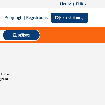
Lietuvių
|
EUR
Prisijungti | Registruotis
Įkelti skelbimą!
Ieškoti
e nėra
gviau