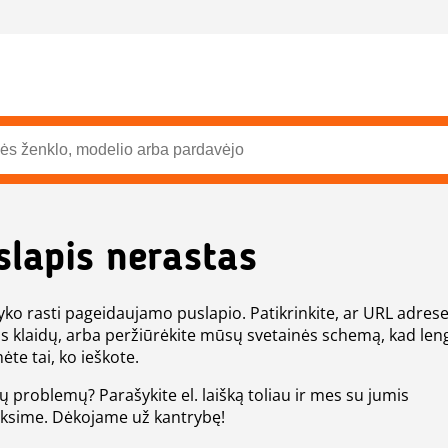
slapis nerastas
ko rasti pageidaujamo puslapio. Patikrinkite, ar URL adres
s klaidų, arba peržiūrėkite mūsų svetainės schemą, kad len
ėte tai, ko ieškote.
tų problemų? Parašykite el. laišką toliau ir mes su jumis
eksime. Dėkojame už kantrybę!