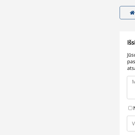
Išs
Jūs
pas
ats