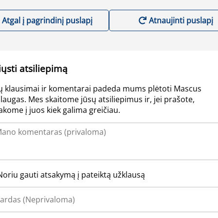
Atgal į pagrindinį puslapį
Atnaujinti puslapį
iųsti atsiliepimą
ų klausimai ir komentarai padeda mums plėtoti Mascus
laugas. Mes skaitome jūsų atsiliepimus ir, jei prašote,
akome į juos kiek galima greičiau.
Noriu gauti atsakymą į pateiktą užklausą