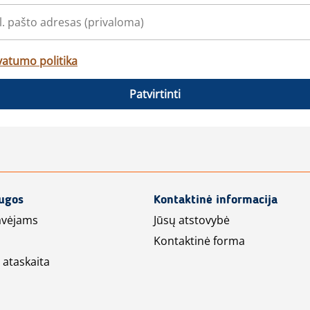
vatumo politika
Patvirtinti
augos
Kontaktinė informacija
avėjams
Jūsų atstovybė
Kontaktinė forma
 ataskaita