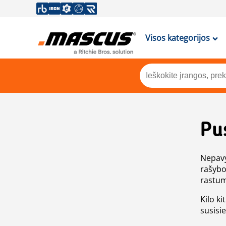
Visos kategorijos
Pu
Nepavy
rašybo
rastum
Kilo ki
susisi