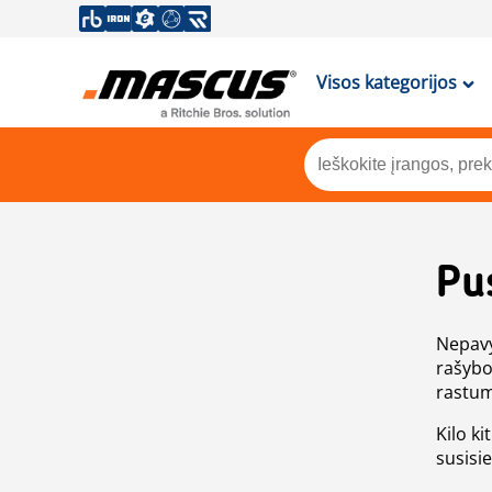
Visos kategorijos
Pu
Nepavy
rašybo
rastum
Kilo ki
susisi