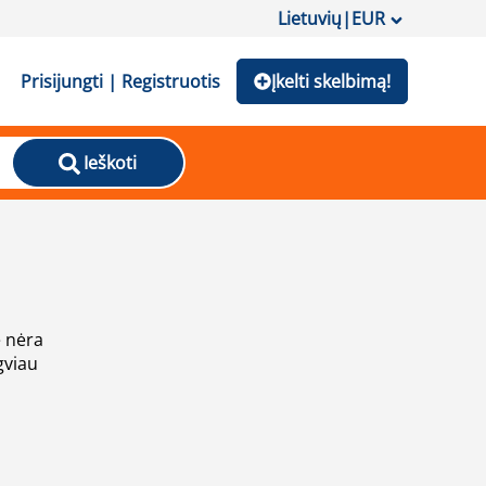
Lietuvių
|
EUR
Prisijungti | Registruotis
Įkelti skelbimą!
Ieškoti
e nėra
gviau