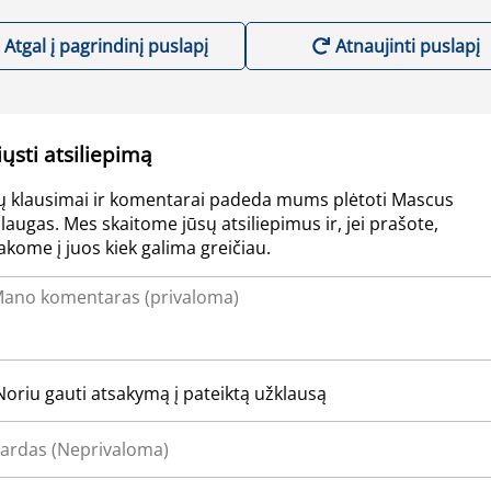
Atgal į pagrindinį puslapį
Atnaujinti puslapį
iųsti atsiliepimą
ų klausimai ir komentarai padeda mums plėtoti Mascus
laugas. Mes skaitome jūsų atsiliepimus ir, jei prašote,
akome į juos kiek galima greičiau.
Noriu gauti atsakymą į pateiktą užklausą