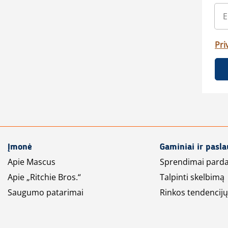
Pri
Įmonė
Gaminiai ir pasl
Apie Mascus
Sprendimai pard
Apie „Ritchie Bros.“
Talpinti skelbimą
Saugumo patarimai
Rinkos tendencijų