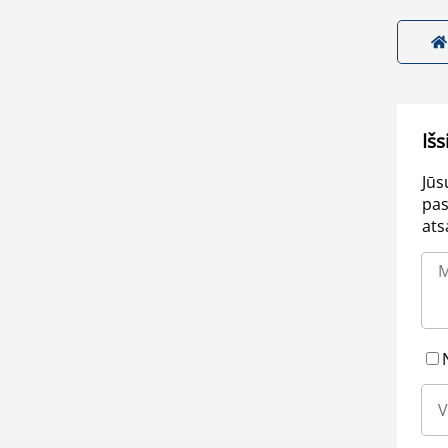
Išs
Jūs
pas
ats