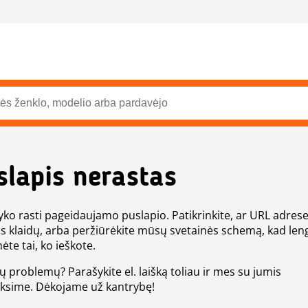
slapis nerastas
ko rasti pageidaujamo puslapio. Patikrinkite, ar URL adres
s klaidų, arba peržiūrėkite mūsų svetainės schemą, kad len
ėte tai, ko ieškote.
tų problemų? Parašykite el. laišką toliau ir mes su jumis
eksime. Dėkojame už kantrybę!