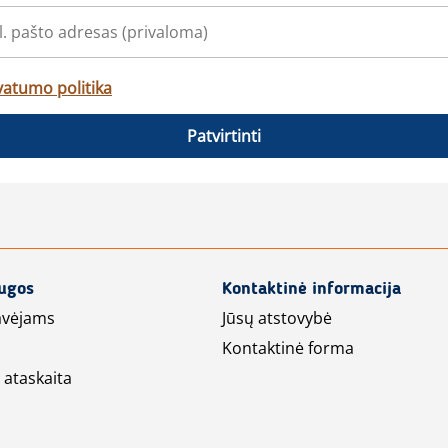
vatumo politika
Patvirtinti
augos
Kontaktinė informacija
avėjams
Jūsų atstovybė
Kontaktinė forma
 ataskaita