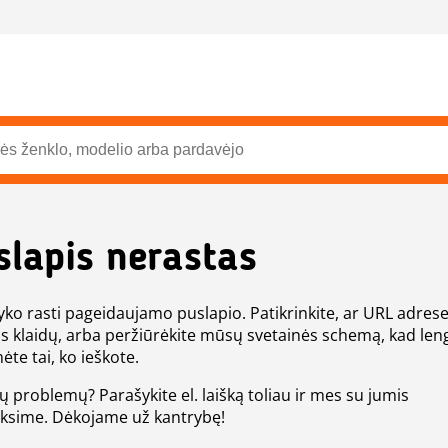
slapis nerastas
ko rasti pageidaujamo puslapio. Patikrinkite, ar URL adres
s klaidų, arba peržiūrėkite mūsų svetainės schemą, kad len
ėte tai, ko ieškote.
tų problemų? Parašykite el. laišką toliau ir mes su jumis
eksime. Dėkojame už kantrybę!