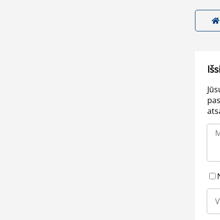
Išs
Jūs
pas
ats