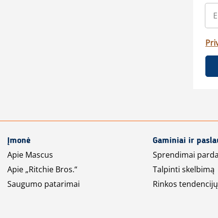
Pri
Įmonė
Gaminiai ir pasl
Apie Mascus
Sprendimai pard
Apie „Ritchie Bros.“
Talpinti skelbimą
Saugumo patarimai
Rinkos tendencijų