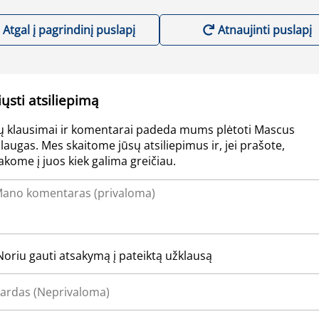
Atgal į pagrindinį puslapį
Atnaujinti puslapį
iųsti atsiliepimą
ų klausimai ir komentarai padeda mums plėtoti Mascus
laugas. Mes skaitome jūsų atsiliepimus ir, jei prašote,
akome į juos kiek galima greičiau.
Noriu gauti atsakymą į pateiktą užklausą