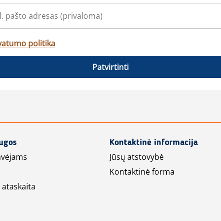
vatumo politika
Patvirtinti
augos
Kontaktinė informacija
avėjams
Jūsų atstovybė
Kontaktinė forma
 ataskaita