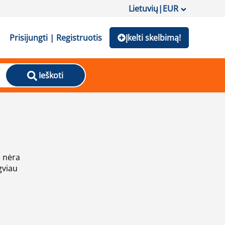
Lietuvių
|
EUR
Prisijungti | Registruotis
Įkelti skelbimą!
Ieškoti
e nėra
gviau