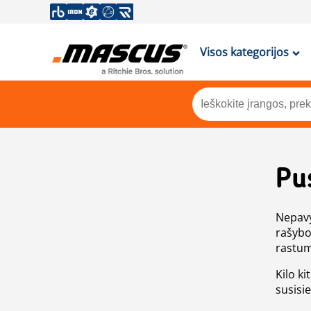
Visos kategorijos
Pu
Nepavy
rašybo
rastum
Kilo ki
susisi