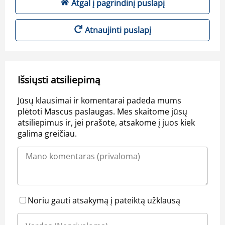
Atgal į pagrindinį puslapį
Atnaujinti puslapį
Išsiųsti atsiliepimą
Jūsų klausimai ir komentarai padeda mums
plėtoti Mascus paslaugas. Mes skaitome jūsų
atsiliepimus ir, jei prašote, atsakome į juos kiek
galima greičiau.
Noriu gauti atsakymą į pateiktą užklausą