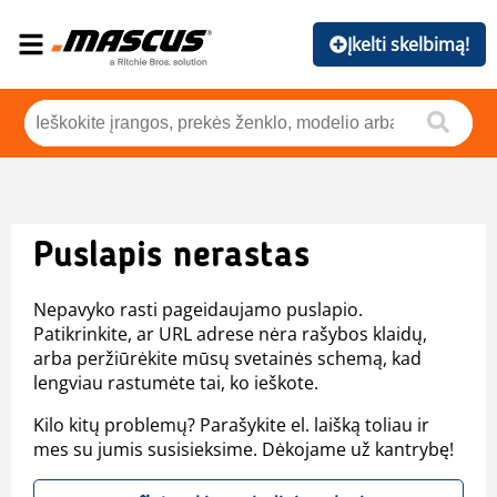
Įkelti skelbimą!
Puslapis nerastas
Nepavyko rasti pageidaujamo puslapio.
Patikrinkite, ar URL adrese nėra rašybos klaidų,
arba peržiūrėkite mūsų svetainės schemą, kad
lengviau rastumėte tai, ko ieškote.
Kilo kitų problemų? Parašykite el. laišką toliau ir
mes su jumis susisieksime. Dėkojame už kantrybę!