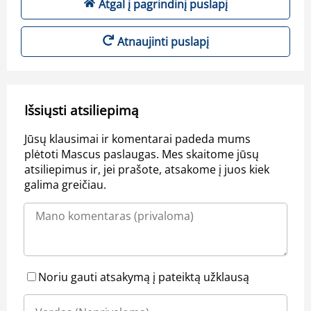
Atgal į pagrindinį puslapį
Atnaujinti puslapį
Išsiųsti atsiliepimą
Jūsų klausimai ir komentarai padeda mums
plėtoti Mascus paslaugas. Mes skaitome jūsų
atsiliepimus ir, jei prašote, atsakome į juos kiek
galima greičiau.
Noriu gauti atsakymą į pateiktą užklausą