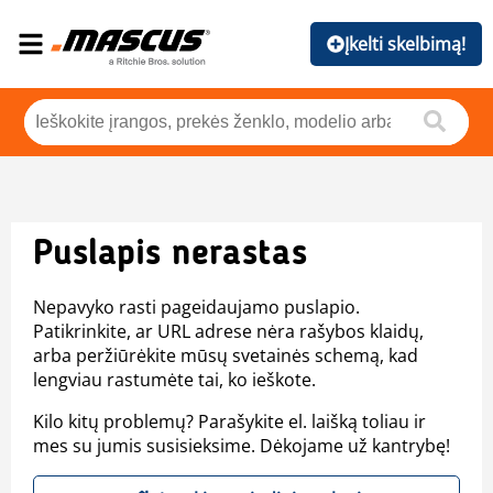
Įkelti skelbimą!
Puslapis nerastas
Nepavyko rasti pageidaujamo puslapio.
Patikrinkite, ar URL adrese nėra rašybos klaidų,
arba peržiūrėkite mūsų svetainės schemą, kad
lengviau rastumėte tai, ko ieškote.
Kilo kitų problemų? Parašykite el. laišką toliau ir
mes su jumis susisieksime. Dėkojame už kantrybę!