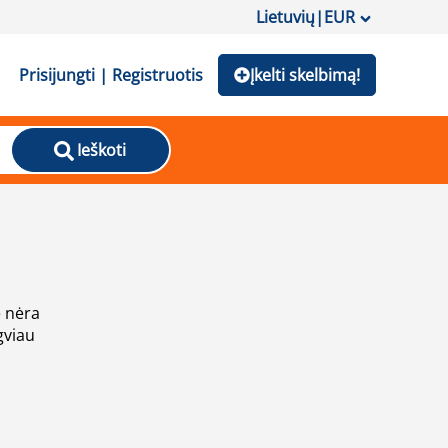
Lietuvių
|
EUR
Prisijungti | Registruotis
Įkelti skelbimą!
Ieškoti
e nėra
gviau