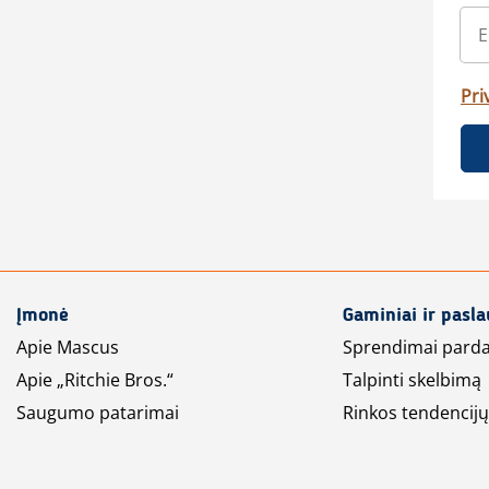
Pri
Įmonė
Gaminiai ir pasl
Apie Mascus
Sprendimai pard
Apie „Ritchie Bros.“
Talpinti skelbimą
Saugumo patarimai
Rinkos tendencijų