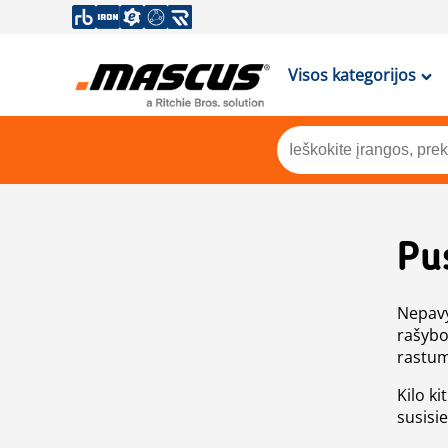
Visos kategorijos
Pu
Nepavy
rašybo
rastum
Kilo ki
susisi