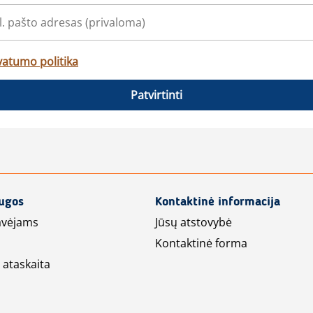
vatumo politika
Patvirtinti
augos
Kontaktinė informacija
avėjams
Jūsų atstovybė
Kontaktinė forma
 ataskaita