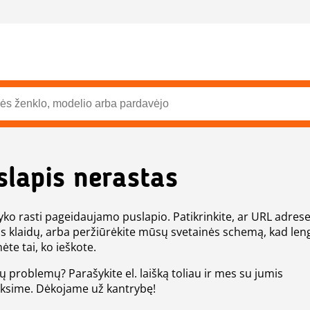
slapis nerastas
ko rasti pageidaujamo puslapio. Patikrinkite, ar URL adres
s klaidų, arba peržiūrėkite mūsų svetainės schemą, kad len
ėte tai, ko ieškote.
tų problemų? Parašykite el. laišką toliau ir mes su jumis
eksime. Dėkojame už kantrybę!