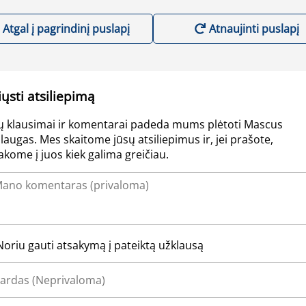
Atgal į pagrindinį puslapį
Atnaujinti puslapį
iųsti atsiliepimą
ų klausimai ir komentarai padeda mums plėtoti Mascus
laugas. Mes skaitome jūsų atsiliepimus ir, jei prašote,
akome į juos kiek galima greičiau.
Noriu gauti atsakymą į pateiktą užklausą