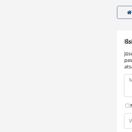
Išs
Jūs
pas
ats