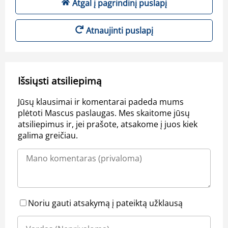
Atgal į pagrindinį puslapį
Atnaujinti puslapį
Išsiųsti atsiliepimą
Jūsų klausimai ir komentarai padeda mums
plėtoti Mascus paslaugas. Mes skaitome jūsų
atsiliepimus ir, jei prašote, atsakome į juos kiek
galima greičiau.
Noriu gauti atsakymą į pateiktą užklausą