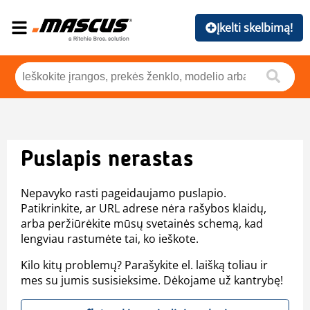
Įkelti skelbimą!
Puslapis nerastas
Nepavyko rasti pageidaujamo puslapio.
Patikrinkite, ar URL adrese nėra rašybos klaidų,
arba peržiūrėkite mūsų svetainės schemą, kad
lengviau rastumėte tai, ko ieškote.
Kilo kitų problemų? Parašykite el. laišką toliau ir
mes su jumis susisieksime. Dėkojame už kantrybę!