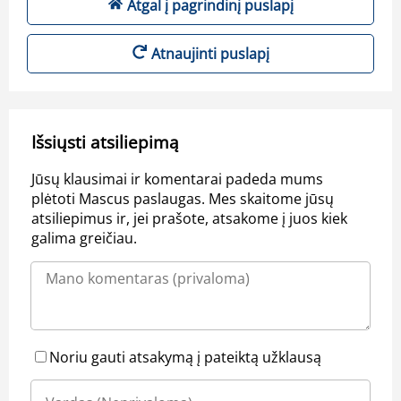
Atgal į pagrindinį puslapį
Atnaujinti puslapį
Išsiųsti atsiliepimą
Jūsų klausimai ir komentarai padeda mums
plėtoti Mascus paslaugas. Mes skaitome jūsų
atsiliepimus ir, jei prašote, atsakome į juos kiek
galima greičiau.
Noriu gauti atsakymą į pateiktą užklausą