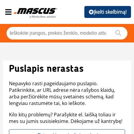
Įkelti skelbimą!
Puslapis nerastas
Nepavyko rasti pageidaujamo puslapio.
Patikrinkite, ar URL adrese nėra rašybos klaidų,
arba peržiūrėkite mūsų svetainės schemą, kad
lengviau rastumėte tai, ko ieškote.
Kilo kitų problemų? Parašykite el. laišką toliau ir
mes su jumis susisieksime. Dėkojame už kantrybę!