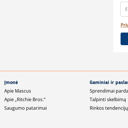
Pri
Įmonė
Gaminiai ir pasl
Apie Mascus
Sprendimai pard
Apie „Ritchie Bros.“
Talpinti skelbimą
Saugumo patarimai
Rinkos tendencijų