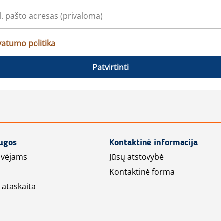
vatumo politika
Patvirtinti
augos
Kontaktinė informacija
avėjams
Jūsų atstovybė
Kontaktinė forma
 ataskaita