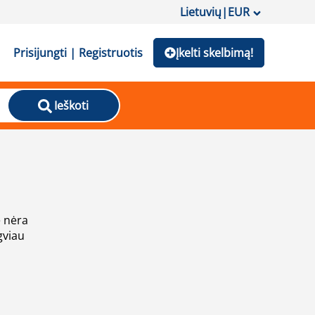
Lietuvių
|
EUR
Prisijungti | Registruotis
Įkelti skelbimą!
Ieškoti
e nėra
gviau