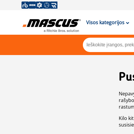
Visos kategorijos
Pu
Nepavy
rašybo
rastum
Kilo ki
susisi