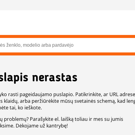
slapis nerastas
ko rasti pageidaujamo puslapio. Patikrinkite, ar URL adres
s klaidų, arba peržiūrėkite mūsų svetainės schemą, kad len
ėte tai, ko ieškote.
tų problemų? Parašykite el. laišką toliau ir mes su jumis
eksime. Dėkojame už kantrybę!