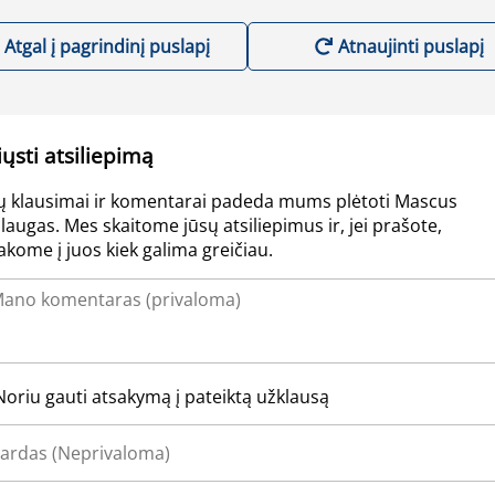
Atgal į pagrindinį puslapį
Atnaujinti puslapį
iųsti atsiliepimą
ų klausimai ir komentarai padeda mums plėtoti Mascus
laugas. Mes skaitome jūsų atsiliepimus ir, jei prašote,
akome į juos kiek galima greičiau.
Noriu gauti atsakymą į pateiktą užklausą