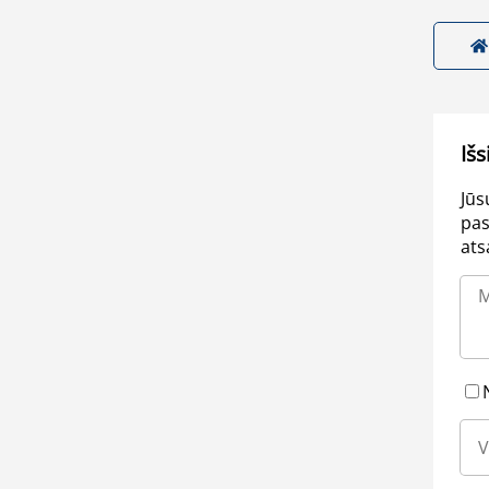
Išs
Jūs
pas
ats