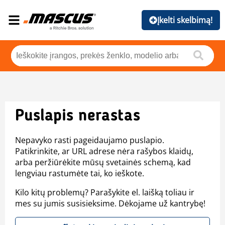
Įkelti skelbimą!
Puslapis nerastas
Nepavyko rasti pageidaujamo puslapio.
Patikrinkite, ar URL adrese nėra rašybos klaidų,
arba peržiūrėkite mūsų svetainės schemą, kad
lengviau rastumėte tai, ko ieškote.
Kilo kitų problemų? Parašykite el. laišką toliau ir
mes su jumis susisieksime. Dėkojame už kantrybę!