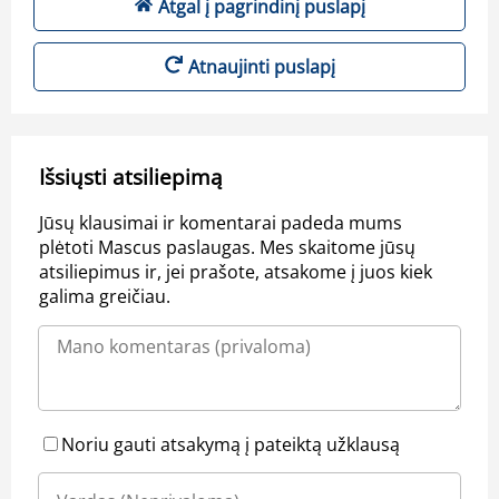
Atgal į pagrindinį puslapį
Atnaujinti puslapį
Išsiųsti atsiliepimą
Jūsų klausimai ir komentarai padeda mums
plėtoti Mascus paslaugas. Mes skaitome jūsų
atsiliepimus ir, jei prašote, atsakome į juos kiek
galima greičiau.
Noriu gauti atsakymą į pateiktą užklausą