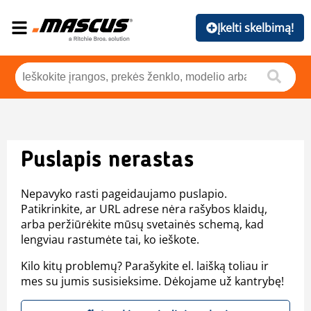
Įkelti skelbimą!
Puslapis nerastas
Nepavyko rasti pageidaujamo puslapio.
Patikrinkite, ar URL adrese nėra rašybos klaidų,
arba peržiūrėkite mūsų svetainės schemą, kad
lengviau rastumėte tai, ko ieškote.
Kilo kitų problemų? Parašykite el. laišką toliau ir
mes su jumis susisieksime. Dėkojame už kantrybę!