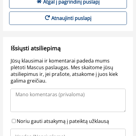
Atgal į pagrindinį puslapį
Atnaujinti puslapį
Išsiųsti atsiliepimą
Jūsų klausimai ir komentarai padeda mums
plėtoti Mascus paslaugas. Mes skaitome jūsų
atsiliepimus ir, jei prašote, atsakome į juos kiek
galima greičiau.
Noriu gauti atsakymą į pateiktą užklausą