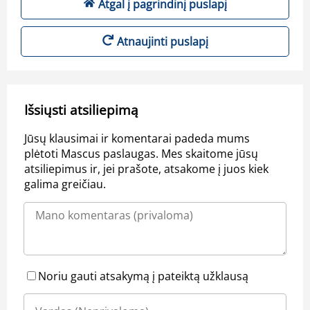
Atgal į pagrindinį puslapį
Atnaujinti puslapį
Išsiųsti atsiliepimą
Jūsų klausimai ir komentarai padeda mums
plėtoti Mascus paslaugas. Mes skaitome jūsų
atsiliepimus ir, jei prašote, atsakome į juos kiek
galima greičiau.
Noriu gauti atsakymą į pateiktą užklausą