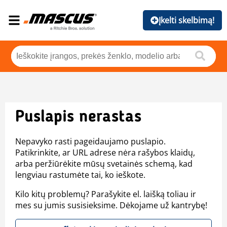
Įkelti skelbimą!
Puslapis nerastas
Nepavyko rasti pageidaujamo puslapio.
Patikrinkite, ar URL adrese nėra rašybos klaidų,
arba peržiūrėkite mūsų svetainės schemą, kad
lengviau rastumėte tai, ko ieškote.
Kilo kitų problemų? Parašykite el. laišką toliau ir
mes su jumis susisieksime. Dėkojame už kantrybę!