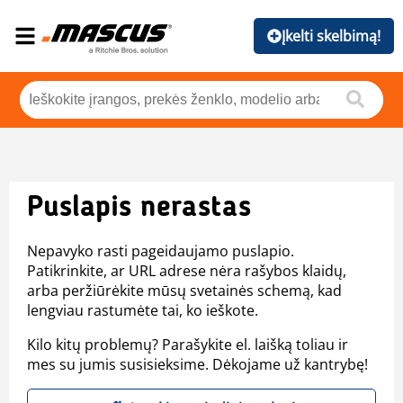
Įkelti skelbimą!
Puslapis nerastas
Nepavyko rasti pageidaujamo puslapio.
Patikrinkite, ar URL adrese nėra rašybos klaidų,
arba peržiūrėkite mūsų svetainės schemą, kad
lengviau rastumėte tai, ko ieškote.
Kilo kitų problemų? Parašykite el. laišką toliau ir
mes su jumis susisieksime. Dėkojame už kantrybę!