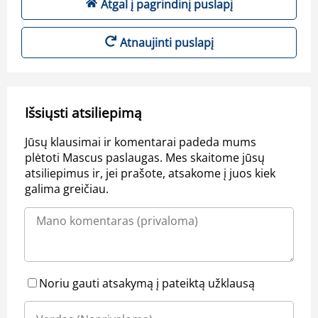
Atgal į pagrindinį puslapį
Atnaujinti puslapį
Išsiųsti atsiliepimą
Jūsų klausimai ir komentarai padeda mums
plėtoti Mascus paslaugas. Mes skaitome jūsų
atsiliepimus ir, jei prašote, atsakome į juos kiek
galima greičiau.
Noriu gauti atsakymą į pateiktą užklausą