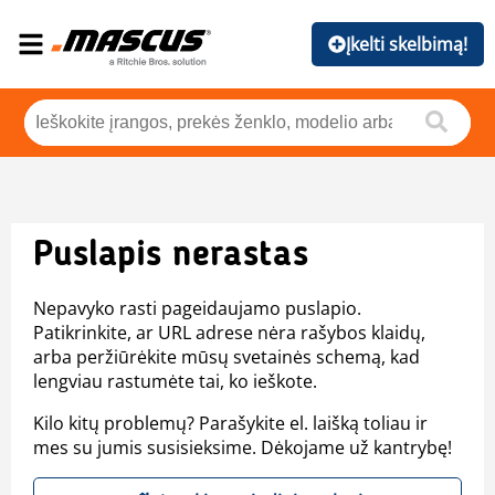
Įkelti skelbimą!
Puslapis nerastas
Nepavyko rasti pageidaujamo puslapio.
Patikrinkite, ar URL adrese nėra rašybos klaidų,
arba peržiūrėkite mūsų svetainės schemą, kad
lengviau rastumėte tai, ko ieškote.
Kilo kitų problemų? Parašykite el. laišką toliau ir
mes su jumis susisieksime. Dėkojame už kantrybę!