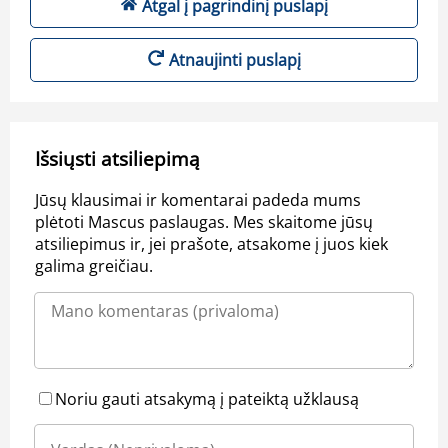
Atgal į pagrindinį puslapį
Atnaujinti puslapį
Išsiųsti atsiliepimą
Jūsų klausimai ir komentarai padeda mums
plėtoti Mascus paslaugas. Mes skaitome jūsų
atsiliepimus ir, jei prašote, atsakome į juos kiek
galima greičiau.
Noriu gauti atsakymą į pateiktą užklausą