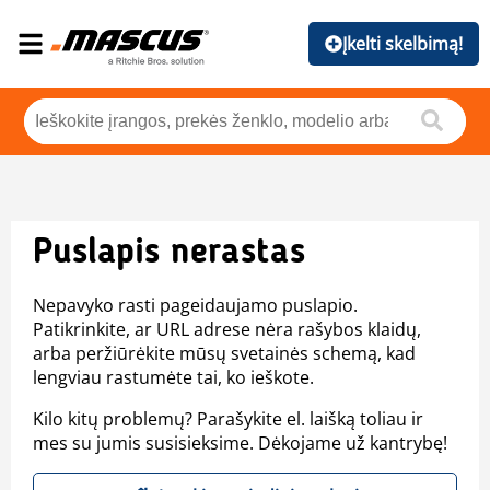
Įkelti skelbimą!
Puslapis nerastas
Nepavyko rasti pageidaujamo puslapio.
Patikrinkite, ar URL adrese nėra rašybos klaidų,
arba peržiūrėkite mūsų svetainės schemą, kad
lengviau rastumėte tai, ko ieškote.
Kilo kitų problemų? Parašykite el. laišką toliau ir
mes su jumis susisieksime. Dėkojame už kantrybę!