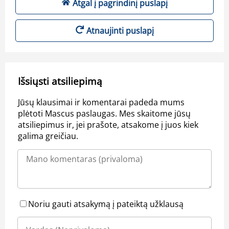
Atgal į pagrindinį puslapį
Atnaujinti puslapį
Išsiųsti atsiliepimą
Jūsų klausimai ir komentarai padeda mums
plėtoti Mascus paslaugas. Mes skaitome jūsų
atsiliepimus ir, jei prašote, atsakome į juos kiek
galima greičiau.
Noriu gauti atsakymą į pateiktą užklausą