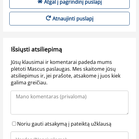
Atgal į pagrindinį puslapį
Atnaujinti puslapį
Išsiųsti atsiliepimą
Jūsų klausimai ir komentarai padeda mums
plėtoti Mascus paslaugas. Mes skaitome jūsų
atsiliepimus ir, jei prašote, atsakome į juos kiek
galima greičiau.
Noriu gauti atsakymą į pateiktą užklausą