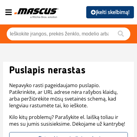
Įkelti skelbimą!
Puslapis nerastas
Nepavyko rasti pageidaujamo puslapio.
Patikrinkite, ar URL adrese nėra rašybos klaidų,
arba peržiūrėkite mūsų svetainės schemą, kad
lengviau rastumėte tai, ko ieškote.
Kilo kitų problemų? Parašykite el. laišką toliau ir
mes su jumis susisieksime. Dėkojame už kantrybę!